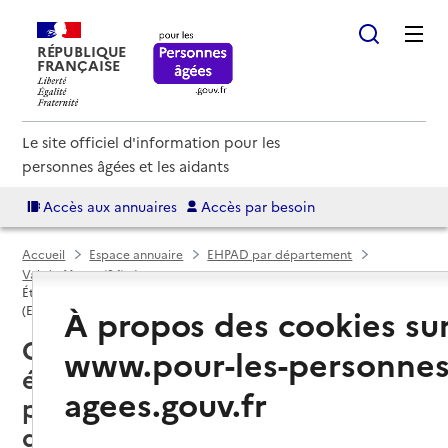
RÉPUBLIQUE
FRANÇAISE
Le site officiel d'information pour les
personnes âgées et les aidants
Accès aux annuaires
Accès par besoin
Accueil
Espace annuaire
EHPAD par département
Val-de-Marne (94)
Établissement d'hébergement pour personnes âgées dépendantes
À propos des cookies su
(EHPAD)
Choisy-le-Roi (94600) : liste des 2
www.pour-les-personnes
établissements d'hébergement
agees.gouv.fr
pour personnes âgées
dépendantes (EHPAD)