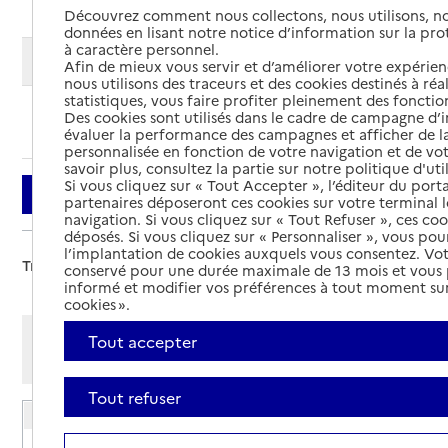
Découvrez comment nous collectons, nous utilisons, no
données en lisant notre notice d’information sur la pr
à caractère personnel.
Modifier ma recherche
Afin de mieux vous servir et d’améliorer votre expérienc
nous utilisons des traceurs et des cookies destinés à réal
statistiques, vous faire profiter pleinement des fonction
Des cookies sont utilisés dans le cadre de campagne d
Ajouter cette recherche aux favoris
évaluer la performance des campagnes et afficher de la
personnalisée en fonction de votre navigation et de vot
savoir plus, consultez la partie sur notre politique d'uti
Si vous cliquez sur « Tout Accepter », l’éditeur du porta
Filtrer
partenaires déposeront ces cookies sur votre terminal l
navigation. Si vous cliquez sur « Tout Refuser », ces co
déposés. Si vous cliquez sur « Personnaliser », vous pou
l’implantation de cookies auxquels vous consentez. Vot
Trier par :
conservé pour une durée maximale de 13 mois et vous
informé et modifier vos préférences à tout moment sur
cookies ».
Afficher les résultats par:
Tout accepter
Mode liste
Mode carte
Tout refuser
EHPAD Georges Léger