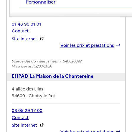
Personnaliser
Adresse
4 avenue du général Leclerc
94600
-
Choisy-le-Roi
01 48 90 01 01
Contact
Site internet
Rapport HAS
Voir les prix et prestations
Source des données : Finess n° 940020092
Mis à jour le : 12/03/2026
EHPAD La Maison de la Chantereine
Adresse
4 allée des Lilas
94600
-
Choisy-le-Roi
08 05 29 17 00
Contact
Site internet
Rapport HAS
Voir les prix et prestations