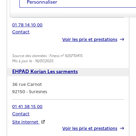
Personnaliser
Adresse
25 route des Fusillés de la Résistance 1940-1944
92150
-
Suresnes
01 78 14 10 00
Contact
Rapport HAS
Voir les prix et prestations
Source des données : Finess n° 920710415
Mis à jour le : 16/07/2025
EHPAD Korian Les sarments
Adresse
36 rue Carnot
92150
-
Suresnes
01 41 38 15 00
Contact
Site internet
Rapport HAS
Voir les prix et prestations