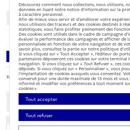
Découvrez comment nous collectons, nous utilisons, no
données en lisant notre notice d’information sur la pr
à caractère personnel.
Modifier ma recherche
Afin de mieux vous servir et d’améliorer votre expérienc
nous utilisons des traceurs et des cookies destinés à réal
statistiques, vous faire profiter pleinement des fonction
Des cookies sont utilisés dans le cadre de campagne d
Ajouter cette recherche aux favoris
évaluer la performance des campagnes et afficher de la
personnalisée en fonction de votre navigation et de vot
savoir plus, consultez la partie sur notre politique d'uti
Si vous cliquez sur « Tout Accepter », l’éditeur du porta
Filtrer
partenaires déposeront ces cookies sur votre terminal l
navigation. Si vous cliquez sur « Tout Refuser », ces co
déposés. Si vous cliquez sur « Personnaliser », vous pou
l’implantation de cookies auxquels vous consentez. Vot
Trier par :
conservé pour une durée maximale de 13 mois et vous
informé et modifier vos préférences à tout moment sur
cookies ».
Afficher les résultats par:
Tout accepter
Mode liste
Mode carte
Tout refuser
EHPAD Résidence La Chesnaye