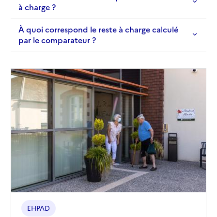
à charge ?
01 41 38 13 13
Contact
À quoi correspond le reste à charge calculé
Site internet
par le comparateur ?
Rapport HAS
Voir les prix et prestations
Source des données : Finess n° 920000148
Mis à jour le : 05/06/2026
EHPAD