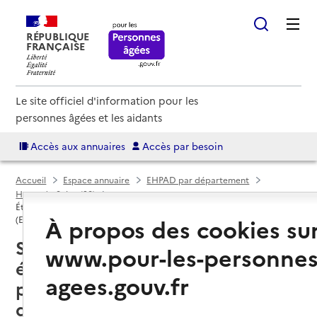
RÉPUBLIQUE
FRANÇAISE
Le site officiel d'information pour les
personnes âgées et les aidants
Accès aux annuaires
Accès par besoin
Accueil
Espace annuaire
EHPAD par département
Hauts-de-Seine (92)
Établissement d'hébergement pour personnes âgées dépendantes
À propos des cookies su
(EHPAD)
Suresnes (92150) : liste des 4
www.pour-les-personnes
établissements d'hébergement
agees.gouv.fr
pour personnes âgées
dépendantes (EHPAD)