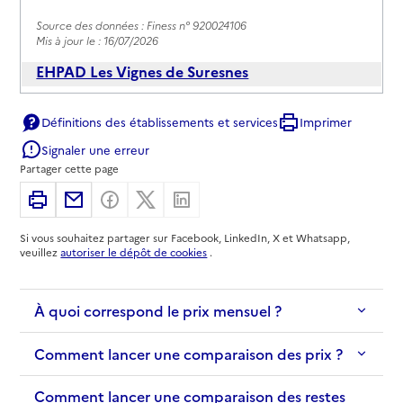
Source des données : Finess n° 920024106
Mis à jour le : 16/07/2026
EHPAD Les Vignes de Suresnes
Adresse
Avenue Franklin Roosevelt
Définitions des établissements et services
Imprimer
92150
-
Suresnes
Signaler une erreur
Partager cette page
01 40 99 50 00
Site internet
Imprimer
Partager par email
Partager sur Facebook
Partager sur X
Partager sur Linkedin
Rapport HAS
Voir les prix et prestations
Si vous souhaitez partager sur Facebook, LinkedIn, X et Whatsapp,
veuillez
autoriser le dépôt de cookies
.
Source des données : Finess n° 920811783
Mis à jour le : 13/05/2026
À quoi correspond le prix mensuel ?
EHPAD Résidence Tiers Temps
Adresse
6 rue Chevreul
Comment lancer une comparaison des prix ?
92150
-
Suresnes
Comment lancer une comparaison des restes