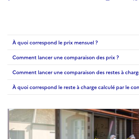
Adresse
22 rue Jeanne d'Arc
92230
-
Gennevilliers
01 47 94 97 10
À quoi correspond le prix mensuel ?
Contact
Site internet
Comment lancer une comparaison des prix ?
Rapport HAS
Voir les prix et prestations
Comment lancer une comparaison des restes à charg
Source des données : Finess n° 920804887
Mis à jour le : 06/02/2026
À quoi correspond le reste à charge calculé par le c