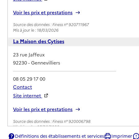
Rapport HAS
Voir les prix et prestations
Source des données : Finess n° 920711967
Mis à jour le : 18/03/2026
La Maison des Cytises
Adresse
23 rue Jaffeux
92230
-
Gennevilliers
08 05 29 17 00
Contact
Site internet
Rapport HAS
Voir les prix et prestations
Source des données : Finess n° 920006798
Mis à jour le : 05/03/2026
Définitions des établissements et services
Imprimer
EHPAD Villa Caroline