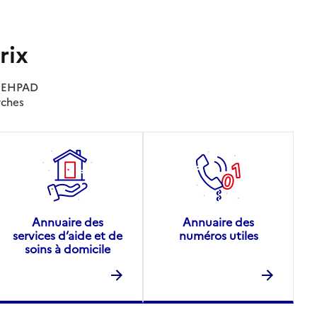
rix
es EHPAD
rches
Annuaire des
Annuaire des
services d’aide et de
numéros utiles
soins à domicile