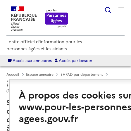
RÉPUBLIQUE
FRANÇAISE
Le site officiel d'information pour les
personnes âgées et les aidants
Accès aux annuaires
Accès par besoin
Accueil
Espace annuaire
EHPAD par département
Essonne (91)
Établissement d'hébergement pour personnes âgées dépendantes
À propos des cookies su
(EHPAD)
Saintry-sur-Seine (91250) : liste
www.pour-les-personnes
des établissements
agees.gouv.fr
d'hébergement pour personnes
âgées dépendantes (EHPAD)