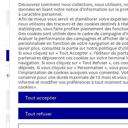
Découvrez comment nous collectons, nous utilisons, no
données en lisant notre notice d’information sur la pr
à caractère personnel.
Modifier ma recherche
Afin de mieux vous servir et d’améliorer votre expérienc
nous utilisons des traceurs et des cookies destinés à réal
statistiques, vous faire profiter pleinement des fonction
Des cookies sont utilisés dans le cadre de campagne d
Ajouter cette recherche aux favoris
évaluer la performance des campagnes et afficher de la
personnalisée en fonction de votre navigation et de vot
savoir plus, consultez la partie sur notre politique d'uti
Si vous cliquez sur « Tout Accepter », l’éditeur du porta
Filtrer
partenaires déposeront ces cookies sur votre terminal l
navigation. Si vous cliquez sur « Tout Refuser », ces co
déposés. Si vous cliquez sur « Personnaliser », vous pou
l’implantation de cookies auxquels vous consentez. Vot
Trier par :
conservé pour une durée maximale de 13 mois et vous
informé et modifier vos préférences à tout moment sur
cookies ».
Afficher les résultats par:
Tout accepter
Mode liste
Mode carte
Tout refuser
EHPAD Château de Champlâtreux