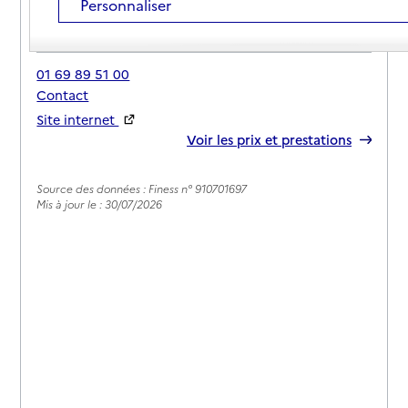
Personnaliser
Adresse
37 allée Bourgoin
91250
-
Saintry-sur-Seine
01 69 89 51 00
Contact
Site internet
Rapport HAS
Voir les prix et prestations
Source des données : Finess n° 910701697
Mis à jour le : 30/07/2026