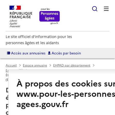
RÉPUBLIQUE
FRANÇAISE
Le site officiel d'information pour les
personnes âgées et les aidants
Accès aux annuaires
Accès par besoin
Accueil
Espace annuaire
EHPAD par département
Essonne (91)
Établissement d'hébergement pour personnes âgées dépendantes
À propos des cookies su
(EHPAD)
Dourdan (91410) : liste des 2
www.pour-les-personnes
établissements d'hébergement
agees.gouv.fr
pour personnes âgées
dépendantes (EHPAD)