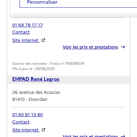
Personnaliser
Adresse
15 rue de l’Ermitage
91410
-
Dourdan
01 69 78 17 17
Contact
Site internet
Rapport HAS
Voir les prix et prestations
Source des données : Finess n° 910040054
Mis à jour le : 04/08/2026
EHPAD René Legros
Adresse
26 avenue des Acacias
91410
-
Dourdan
01 60 81 13 80
Contact
Site internet
Rapport HAS
Voir les prix et prestations