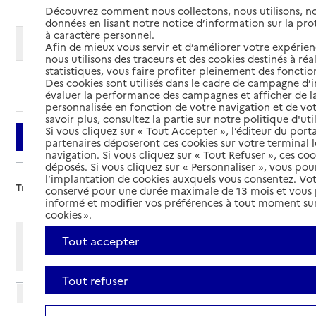
Découvrez comment nous collectons, nous utilisons, no
données en lisant notre notice d’information sur la pr
à caractère personnel.
Modifier ma recherche
Afin de mieux vous servir et d’améliorer votre expérienc
nous utilisons des traceurs et des cookies destinés à réal
statistiques, vous faire profiter pleinement des fonction
Des cookies sont utilisés dans le cadre de campagne d
Ajouter cette recherche aux favoris
évaluer la performance des campagnes et afficher de la
personnalisée en fonction de votre navigation et de vot
savoir plus, consultez la partie sur notre politique d'uti
Si vous cliquez sur « Tout Accepter », l’éditeur du porta
Filtrer
partenaires déposeront ces cookies sur votre terminal l
navigation. Si vous cliquez sur « Tout Refuser », ces co
déposés. Si vous cliquez sur « Personnaliser », vous pou
l’implantation de cookies auxquels vous consentez. Vot
Trier par :
conservé pour une durée maximale de 13 mois et vous
informé et modifier vos préférences à tout moment sur
cookies ».
Afficher les résultats par:
Tout accepter
Mode liste
Mode carte
Tout refuser
EHPAD Jean Sarran