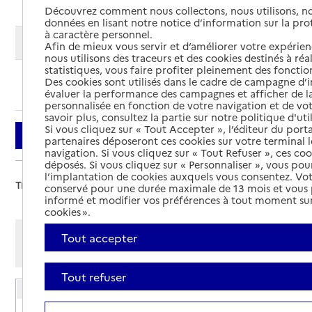
Découvrez comment nous collectons, nous utilisons, no
données en lisant notre notice d’information sur la pr
à caractère personnel.
Modifier ma recherche
Afin de mieux vous servir et d’améliorer votre expérienc
nous utilisons des traceurs et des cookies destinés à réal
statistiques, vous faire profiter pleinement des fonction
Des cookies sont utilisés dans le cadre de campagne d
Ajouter cette recherche aux favoris
évaluer la performance des campagnes et afficher de la
personnalisée en fonction de votre navigation et de vot
savoir plus, consultez la partie sur notre politique d'uti
Si vous cliquez sur « Tout Accepter », l’éditeur du porta
Filtrer
partenaires déposeront ces cookies sur votre terminal l
navigation. Si vous cliquez sur « Tout Refuser », ces co
déposés. Si vous cliquez sur « Personnaliser », vous pou
l’implantation de cookies auxquels vous consentez. Vot
Trier par :
conservé pour une durée maximale de 13 mois et vous
informé et modifier vos préférences à tout moment sur
cookies ».
Afficher les résultats par:
Tout accepter
Mode liste
Mode carte
Tout refuser
EHPAD Hovia