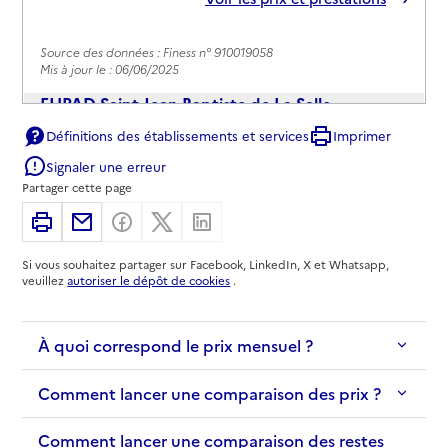
Source des données : Finess n° 910019058
Mis à jour le : 06/06/2025
EHPAD Saint-Jean Baptiste de La Salle
Définitions des établissements et services
Imprimer
Adresse
1 rue Paul Vaillant Couturier
Signaler une erreur
91200
-
Athis-Mons
Partager cette page
01 69 57 51 51
Imprimer
Partager par email
Partager sur Facebook
Partager sur X
Partager sur Linkedin
Contact
Si vous souhaitez partager sur Facebook, LinkedIn, X et Whatsapp,
Site internet
veuillez
autoriser le dépôt de cookies
.
Rapport HAS
Voir les prix et prestations
À quoi correspond le prix mensuel ?
Source des données : Finess n° 910806355
Mis à jour le : 19/11/2024
Comment lancer une comparaison des prix ?
Comment lancer une comparaison des restes