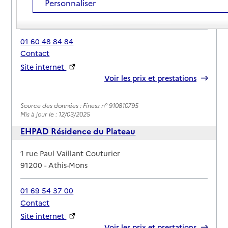
Personnaliser
Adresse
143 rue Robert Schuman
91200
-
Athis-Mons
01 60 48 84 84
Contact
Site internet
Rapport HAS
Voir les prix et prestations
Source des données : Finess n° 910810795
Mis à jour le : 12/03/2025
EHPAD Résidence du Plateau
Adresse
1 rue Paul Vaillant Couturier
91200
-
Athis-Mons
01 69 54 37 00
Contact
Site internet
Rapport HAS
Voir les prix et prestations