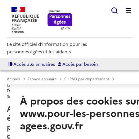
RÉPUBLIQUE
FRANÇAISE
Le site officiel d'information pour les
personnes âgées et les aidants
Accès aux annuaires
Accès par besoin
Accueil
Espace annuaire
EHPAD par département
Essonne (91)
Établissement d'hébergement pour personnes âgées dépendantes
À propos des cookies su
(EHPAD)
Athis-Mons (91200) : liste des 3
www.pour-les-personnes
établissements d'hébergement
agees.gouv.fr
pour personnes âgées
dépendantes (EHPAD)