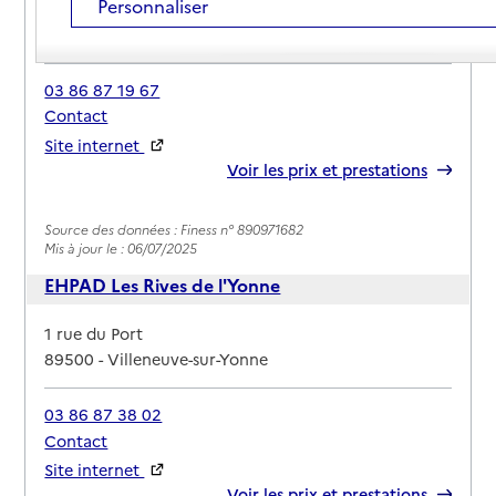
Personnaliser
Adresse
87 rue Carnot
89500
-
Villeneuve-sur-Yonne
03 86 87 19 67
Contact
Site internet
Rapport HAS
Voir les prix et prestations
Source des données : Finess n° 890971682
Mis à jour le : 06/07/2025
EHPAD Les Rives de l'Yonne
Adresse
1 rue du Port
89500
-
Villeneuve-sur-Yonne
03 86 87 38 02
Contact
Site internet
Rapport HAS
Voir les prix et prestations