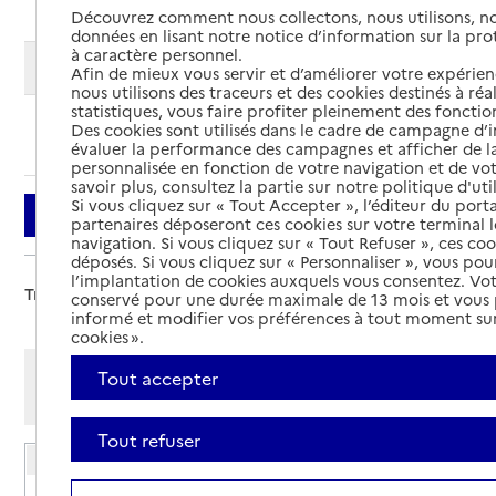
Découvrez comment nous collectons, nous utilisons, no
données en lisant notre notice d’information sur la pr
à caractère personnel.
Modifier ma recherche
Afin de mieux vous servir et d’améliorer votre expérienc
nous utilisons des traceurs et des cookies destinés à réal
statistiques, vous faire profiter pleinement des fonction
Des cookies sont utilisés dans le cadre de campagne d
Ajouter cette recherche aux favoris
évaluer la performance des campagnes et afficher de la
personnalisée en fonction de votre navigation et de vot
savoir plus, consultez la partie sur notre politique d'uti
Si vous cliquez sur « Tout Accepter », l’éditeur du porta
Filtrer
partenaires déposeront ces cookies sur votre terminal l
navigation. Si vous cliquez sur « Tout Refuser », ces co
déposés. Si vous cliquez sur « Personnaliser », vous pou
l’implantation de cookies auxquels vous consentez. Vot
Trier par :
conservé pour une durée maximale de 13 mois et vous
informé et modifier vos préférences à tout moment sur
cookies ».
Afficher les résultats par:
Tout accepter
Mode liste
Mode carte
Tout refuser
EHPAD Carnot