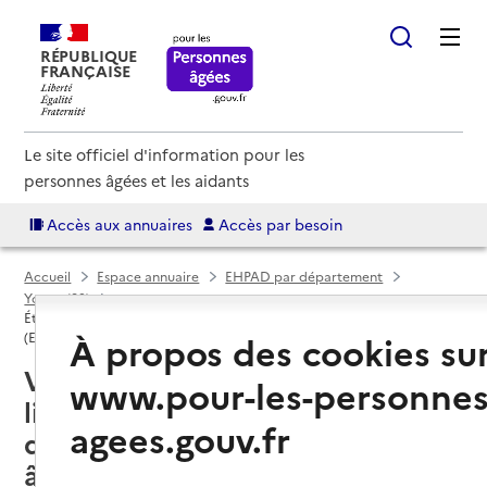
RÉPUBLIQUE
FRANÇAISE
Le site officiel d'information pour les
personnes âgées et les aidants
Accès aux annuaires
Accès par besoin
Accueil
Espace annuaire
EHPAD par département
Yonne (89)
Établissement d'hébergement pour personnes âgées dépendantes
À propos des cookies su
(EHPAD)
Villeneuve-sur-Yonne (89500) :
www.pour-les-personnes
liste des 2 établissements
agees.gouv.fr
d'hébergement pour personnes
âgées dépendantes (EHPAD)