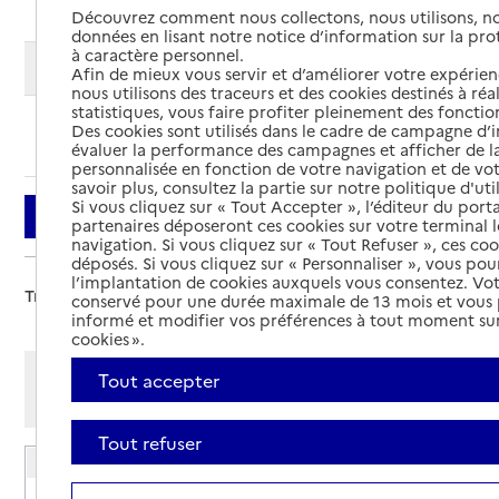
Découvrez comment nous collectons, nous utilisons, no
données en lisant notre notice d’information sur la pr
à caractère personnel.
Modifier ma recherche
Afin de mieux vous servir et d’améliorer votre expérienc
nous utilisons des traceurs et des cookies destinés à réal
statistiques, vous faire profiter pleinement des fonction
Des cookies sont utilisés dans le cadre de campagne d
Ajouter cette recherche aux favoris
évaluer la performance des campagnes et afficher de la
personnalisée en fonction de votre navigation et de vot
savoir plus, consultez la partie sur notre politique d'uti
Si vous cliquez sur « Tout Accepter », l’éditeur du porta
Filtrer
partenaires déposeront ces cookies sur votre terminal l
navigation. Si vous cliquez sur « Tout Refuser », ces co
déposés. Si vous cliquez sur « Personnaliser », vous pou
l’implantation de cookies auxquels vous consentez. Vot
Trier par :
conservé pour une durée maximale de 13 mois et vous
informé et modifier vos préférences à tout moment sur
cookies ».
Afficher les résultats par:
Tout accepter
Mode liste
Mode carte
Tout refuser
Résidence Le Pont du Gué