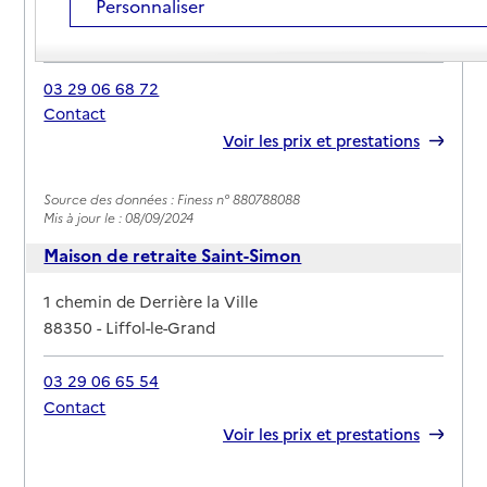
Personnaliser
Adresse
2 rue des Avioux
88350
-
Liffol-le-Grand
03 29 06 68 72
Contact
Rapport HAS
Voir les prix et prestations
Source des données : Finess n° 880788088
Mis à jour le : 08/09/2024
Maison de retraite Saint-Simon
Adresse
1 chemin de Derrière la Ville
88350
-
Liffol-le-Grand
03 29 06 65 54
Contact
Rapport HAS
Voir les prix et prestations