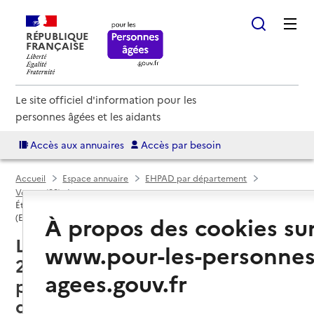
RÉPUBLIQUE
FRANÇAISE
Le site officiel d'information pour les
personnes âgées et les aidants
Accès aux annuaires
Accès par besoin
Accueil
Espace annuaire
EHPAD par département
Vosges (88)
Établissement d'hébergement pour personnes âgées dépendantes
À propos des cookies su
(EHPAD)
Liffol-le-Grand (88350) : liste des
www.pour-les-personnes
2 établissements d'hébergement
agees.gouv.fr
pour personnes âgées
dépendantes (EHPAD)