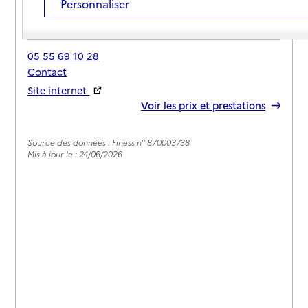
Personnaliser
Adresse
4 place du Champ de Foire
87120
-
Eymoutiers
05 55 69 10 28
Contact
Site internet
Rapport HAS
Voir les prix et prestations
Source des données : Finess n° 870003738
Mis à jour le : 24/06/2026