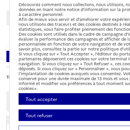
Découvrez comment nous collectons, nous utilisons, no
données en lisant notre notice d’information sur la pr
à caractère personnel.
Modifier ma recherche
Afin de mieux vous servir et d’améliorer votre expérienc
nous utilisons des traceurs et des cookies destinés à réal
statistiques, vous faire profiter pleinement des fonction
Des cookies sont utilisés dans le cadre de campagne d
Ajouter cette recherche aux favoris
évaluer la performance des campagnes et afficher de la
personnalisée en fonction de votre navigation et de vot
savoir plus, consultez la partie sur notre politique d'uti
Si vous cliquez sur « Tout Accepter », l’éditeur du porta
Filtrer
partenaires déposeront ces cookies sur votre terminal l
navigation. Si vous cliquez sur « Tout Refuser », ces co
déposés. Si vous cliquez sur « Personnaliser », vous pou
l’implantation de cookies auxquels vous consentez. Vot
Trier par :
conservé pour une durée maximale de 13 mois et vous
informé et modifier vos préférences à tout moment sur
cookies ».
Afficher les résultats par:
Tout accepter
Mode liste
Mode carte
Tout refuser
EHPAD Résidence La Pélaudine