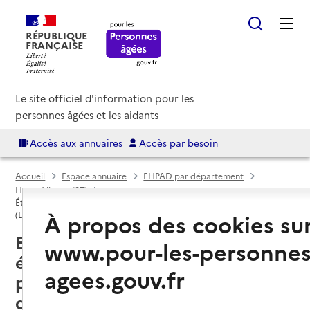
RÉPUBLIQUE
FRANÇAISE
Le site officiel d'information pour les
personnes âgées et les aidants
Accès aux annuaires
Accès par besoin
Accueil
Espace annuaire
EHPAD par département
Haute-Vienne (87)
Établissement d'hébergement pour personnes âgées dépendantes
À propos des cookies su
(EHPAD)
Eymoutiers (87120) : liste des
www.pour-les-personnes
établissements d'hébergement
agees.gouv.fr
pour personnes âgées
dépendantes (EHPAD)