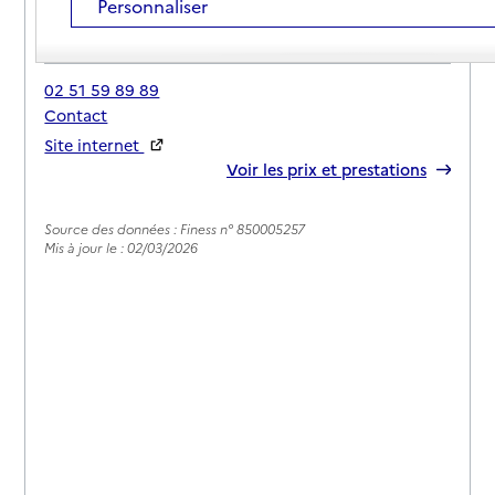
Personnaliser
Adresse
2 rue des Quenouilles
85690
-
Notre-Dame-de-Monts
02 51 59 89 89
Contact
Site internet
Rapport HAS
Voir les prix et prestations
Source des données : Finess n° 850005257
Mis à jour le : 02/03/2026