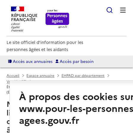
RÉPUBLIQUE
FRANÇAISE
Le site officiel d'information pour les
personnes âgées et les aidants
Accès aux annuaires
Accès par besoin
Accueil
Espace annuaire
EHPAD par département
Vendée (85)
Établissement d'hébergement pour personnes âgées dépendantes
À propos des cookies su
(EHPAD)
Notre-Dame-de-Monts (85690) :
www.pour-les-personnes
liste des établissements
agees.gouv.fr
d'hébergement pour personnes
âgées dépendantes (EHPAD)