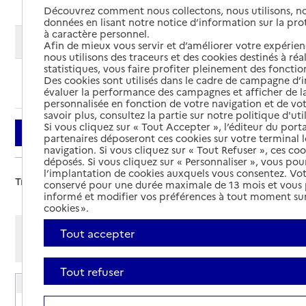
Découvrez comment nous collectons, nous utilisons, no
données en lisant notre notice d’information sur la pr
à caractère personnel.
Modifier ma recherche
Afin de mieux vous servir et d’améliorer votre expérienc
nous utilisons des traceurs et des cookies destinés à réal
statistiques, vous faire profiter pleinement des fonction
Des cookies sont utilisés dans le cadre de campagne d
Ajouter cette recherche aux favoris
évaluer la performance des campagnes et afficher de la
personnalisée en fonction de votre navigation et de vot
savoir plus, consultez la partie sur notre politique d'uti
Si vous cliquez sur « Tout Accepter », l’éditeur du porta
Filtrer
partenaires déposeront ces cookies sur votre terminal l
navigation. Si vous cliquez sur « Tout Refuser », ces co
déposés. Si vous cliquez sur « Personnaliser », vous pou
l’implantation de cookies auxquels vous consentez. Vot
Trier par :
conservé pour une durée maximale de 13 mois et vous
informé et modifier vos préférences à tout moment sur
cookies ».
Afficher les résultats par:
Tout accepter
Mode liste
Mode carte
Tout refuser
EHPAD Les Oyats