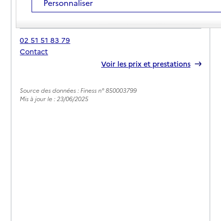
Personnaliser
Adresse
34 rue de la Maison Saint-Luc
85200
-
Doix lès Fontaines
02 51 51 83 79
Contact
Rapport HAS
Voir les prix et prestations
Source des données : Finess n° 850003799
Mis à jour le : 23/06/2025