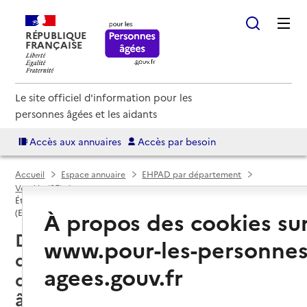
RÉPUBLIQUE
FRANÇAISE
Le site officiel d'information pour les
personnes âgées et les aidants
Accès aux annuaires
Accès par besoin
Accueil
Espace annuaire
EHPAD par département
Vendée (85)
Établissement d'hébergement pour personnes âgées dépendantes
À propos des cookies su
(EHPAD)
Doix lès Fontaines (85200) : liste
www.pour-les-personnes
des établissements
agees.gouv.fr
d'hébergement pour personnes
âgées dépendantes (EHPAD)