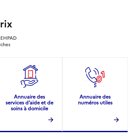
rix
es EHPAD
rches
Annuaire des
Annuaire des
services d’aide et de
numéros utiles
soins à domicile