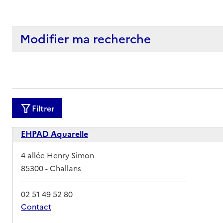
Modifier ma recherche
Filtrer
EHPAD Aquarelle
Adresse
4 allée Henry Simon
85300
-
Challans
02 51 49 52 80
Contact
Rapport HAS