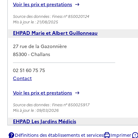
Voir les prix et prestations
Source des données : Finess n° 850020124
Mis à jour le : 21/08/2025
EHPAD Marie et Albert Guillonneau
Adresse
27 rue de la Gazonnière
85300
-
Challans
02 51 60 75 75
Contact
Rapport HAS
Voir les prix et prestations
Source des données : Finess n° 850025917
Mis à jour le : 09/03/2026
EHPAD Les Jardins Médicis
Adresse
1 boulevard de Strasbourg
Définitions des établissements et services
Imprimer