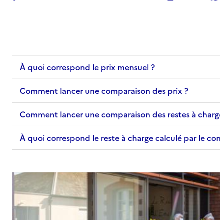
85300
-
Challans
02 52 56 11 28
Contact
Site internet
À quoi correspond le prix mensuel ?
Rapport HAS
Voir les prix et prestations
Comment lancer une comparaison des prix ?
Source des données : Finess n° 850011057
Mis à jour le : 05/06/2026
Comment lancer une comparaison des restes à charg
À quoi correspond le reste à charge calculé par le c