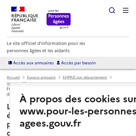
RÉPUBLIQUE
FRANÇAISE
Le site officiel d'information pour les
personnes âgées et les aidants
Accès aux annuaires
Accès par besoin
Accueil
Espace annuaire
EHPAD par département
Vendée (85)
Établissement d'hébergement pour personnes âgées dépendantes
À propos des cookies su
(EHPAD)
La Bruffière (85530) : liste des
www.pour-les-personnes
établissements d'hébergement
agees.gouv.fr
pour personnes âgées
dépendantes (EHPAD)