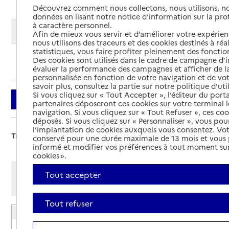
Découvrez comment nous collectons, nous utilisons, no
données en lisant notre notice d’information sur la pr
à caractère personnel.
Modifier ma recherche
Afin de mieux vous servir et d’améliorer votre expérienc
nous utilisons des traceurs et des cookies destinés à réal
statistiques, vous faire profiter pleinement des fonction
Des cookies sont utilisés dans le cadre de campagne d
Ajouter cette recherche aux favoris
évaluer la performance des campagnes et afficher de la
personnalisée en fonction de votre navigation et de vot
savoir plus, consultez la partie sur notre politique d'uti
Si vous cliquez sur « Tout Accepter », l’éditeur du porta
Filtrer
partenaires déposeront ces cookies sur votre terminal l
navigation. Si vous cliquez sur « Tout Refuser », ces co
déposés. Si vous cliquez sur « Personnaliser », vous pou
l’implantation de cookies auxquels vous consentez. Vot
Trier par :
conservé pour une durée maximale de 13 mois et vous
informé et modifier vos préférences à tout moment sur
cookies ».
Afficher les résultats par:
Tout accepter
Mode liste
Mode carte
Tout refuser
EHPAD Étoile du soir