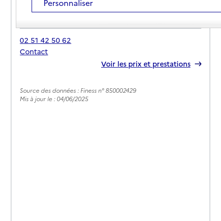
Personnaliser
Adresse
54 rue du stade
85530
-
La Bruffière
02 51 42 50 62
Contact
Rapport HAS
Voir les prix et prestations
Source des données : Finess n° 850002429
Mis à jour le : 04/06/2025