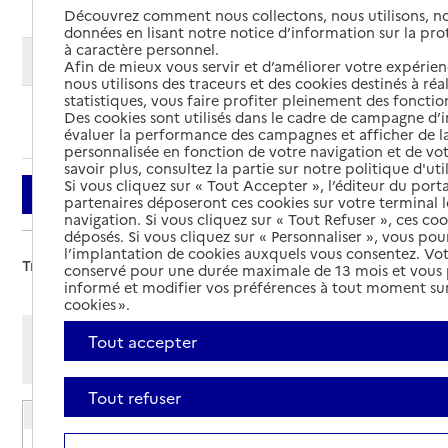
Découvrez comment nous collectons, nous utilisons, no
données en lisant notre notice d’information sur la pr
à caractère personnel.
Modifier ma recherche
Afin de mieux vous servir et d’améliorer votre expérienc
nous utilisons des traceurs et des cookies destinés à réal
statistiques, vous faire profiter pleinement des fonction
Des cookies sont utilisés dans le cadre de campagne d
Ajouter cette recherche aux favoris
évaluer la performance des campagnes et afficher de la
personnalisée en fonction de votre navigation et de vot
savoir plus, consultez la partie sur notre politique d'uti
Si vous cliquez sur « Tout Accepter », l’éditeur du porta
Filtrer
partenaires déposeront ces cookies sur votre terminal l
navigation. Si vous cliquez sur « Tout Refuser », ces co
déposés. Si vous cliquez sur « Personnaliser », vous pou
l’implantation de cookies auxquels vous consentez. Vot
Trier par :
conservé pour une durée maximale de 13 mois et vous
informé et modifier vos préférences à tout moment sur
cookies ».
Afficher les résultats par:
Tout accepter
Mode liste
Mode carte
Tout refuser
EHPAD Raoul Rose