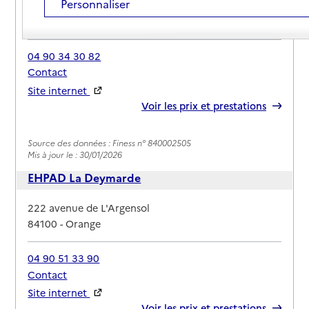
Personnaliser
Adresse
3 rue de Bretagne
84100
-
Orange
04 90 34 30 82
Contact
Site internet
Rapport HAS
Voir les prix et prestations
Source des données : Finess n° 840002505
Mis à jour le : 30/01/2026
EHPAD La Deymarde
Adresse
222 avenue de L'Argensol
84100
-
Orange
04 90 51 33 90
Contact
Site internet
Rapport HAS
Voir les prix et prestations