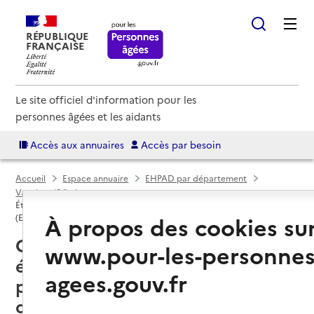
RÉPUBLIQUE
FRANÇAISE
Le site officiel d'information pour les
personnes âgées et les aidants
Accès aux annuaires
Accès par besoin
Accueil
Espace annuaire
EHPAD par département
Vaucluse (84)
Établissement d'hébergement pour personnes âgées dépendantes
À propos des cookies su
(EHPAD)
Orange (84100) : liste des 3
www.pour-les-personnes
établissements d'hébergement
agees.gouv.fr
pour personnes âgées
dépendantes (EHPAD)