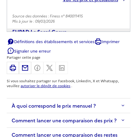
Source des données : Finess n° 840011415
Mis à jour le : 09/03/2026
EHPAD Le Sacré Coeur
Définitions des établissements et services
Imprimer
Adresse
Avenue Félix Ripert
Signaler une erreur
84100
-
Orange
Partager cette page
04 90 11 52 00
Imprimer
Partager par email
Partager sur Facebook
Partager sur X
Partager sur Linkedin
Contact
Si vous souhaitez partager sur Facebook, LinkedIn, X et Whatsapp,
Site internet
veuillez
autoriser le dépôt de cookies
.
Rapport HAS
Voir les prix et prestations
À quoi correspond le prix mensuel ?
Source des données : Finess n° 840002430
Mis à jour le : 13/02/2026
Comment lancer une comparaison des prix ?
Comment lancer une comparaison des restes