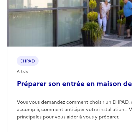
04 94 11 44 00
Contact
Site internet
Rapport HAS
Voir les prix et prestations
Source des données : Finess n° 830004529
Mis à jour le : 17/07/2026
EHPAD L'Âge d'Or
EHPAD
Adresse
517 avenue de Rome
Article
83500
-
La Seyne-sur-Mer
Préparer son entrée en maison de 
04 94 22 00 22
Contact
Vous vous demandez comment choisir un EHPAD, 
accomplir, comment anticiper votre installation… Vo
Site internet
Rapport HAS
principales pour vous aider à vous y préparer.
Voir les prix et prestations