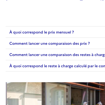
Adresse
548 chemin de la Seyne a Bastian
83500
-
La Seyne-sur-Mer
04 94 06 58 28
À quoi correspond le prix mensuel ?
Contact
Site internet
Comment lancer une comparaison des prix ?
Rapport HAS
Voir les prix et prestations
Comment lancer une comparaison des restes à charg
Source des données : Finess n° 830211702
Mis à jour le : 09/07/2026
À quoi correspond le reste à charge calculé par le c
EHPAD Les jardins de Mar Vivo
Adresse
104 chemin de mar-vivo aux 2 chenes (vc
212)
83500
-
La Seyne-sur-Mer