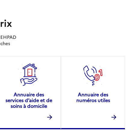
rix
es EHPAD
rches
Annuaire des
Annuaire des
services d’aide et de
numéros utiles
soins à domicile