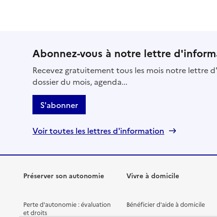
Voir les prix et prestations
Source des données : Finess n° 830004628
Mis à jour le : 02/06/2026
Abonnez-vous à notre lettre d'inform
Recevez gratuitement tous les mois notre lettre d'
dossier du mois, agenda...
S'abonner
Voir toutes les lettres d'information
Préserver son autonomie
Vivre à domicile
Perte d'autonomie : évaluation
Bénéficier d'aide à domicile
et droits