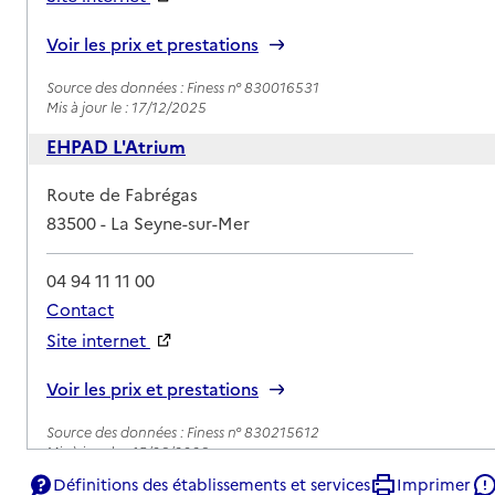
Rapport HAS
Voir les prix et prestations
Source des données : Finess n° 830016531
Mis à jour le : 17/12/2025
EHPAD L'Atrium
Adresse
Route de Fabrégas
83500
-
La Seyne-sur-Mer
04 94 11 11 00
Contact
Site internet
Rapport HAS
Voir les prix et prestations
Source des données : Finess n° 830215612
Mis à jour le : 15/06/2026
Définitions des établissements et services
Imprimer
EHPAD Résidence Saint-Honorat