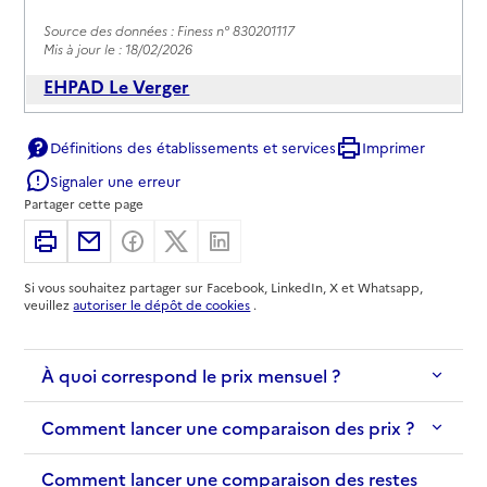
Source des données : Finess n° 830201117
Mis à jour le : 18/02/2026
EHPAD Le Verger
Adresse
avenue du Nid
Définitions des établissements et services
Imprimer
83110
-
Sanary-sur-Mer
Signaler une erreur
Partager cette page
04 94 88 58 30
Contact
Imprimer
Partager par email
Partager sur Facebook
Partager sur X
Partager sur Linkedin
Site internet
Si vous souhaitez partager sur Facebook, LinkedIn, X et Whatsapp,
Rapport HAS
Voir les prix et prestations
veuillez
autoriser le dépôt de cookies
.
Source des données : Finess n° 830200176
Mis à jour le : 03/02/2026
À quoi correspond le prix mensuel ?
EHPAD Résidence Palméra
Comment lancer une comparaison des prix ?
Adresse
67 avenue de la Résistance
Comment lancer une comparaison des restes
83110
-
Sanary-sur-Mer