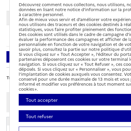
Découvrez comment nous collectons, nous utilisons, no
données en lisant notre notice d’information sur la pr
à caractère personnel.
Modifier ma recherche
Afin de mieux vous servir et d’améliorer votre expérienc
nous utilisons des traceurs et des cookies destinés à réal
statistiques, vous faire profiter pleinement des fonction
Des cookies sont utilisés dans le cadre de campagne d
Ajouter cette recherche aux favoris
évaluer la performance des campagnes et afficher de la
personnalisée en fonction de votre navigation et de vot
savoir plus, consultez la partie sur notre politique d'uti
Si vous cliquez sur « Tout Accepter », l’éditeur du porta
Filtrer
partenaires déposeront ces cookies sur votre terminal l
navigation. Si vous cliquez sur « Tout Refuser », ces co
déposés. Si vous cliquez sur « Personnaliser », vous pou
l’implantation de cookies auxquels vous consentez. Vot
Trier par :
conservé pour une durée maximale de 13 mois et vous
informé et modifier vos préférences à tout moment sur
cookies ».
Afficher les résultats par:
Tout accepter
Mode liste
Mode carte
Tout refuser
EHPAD La Bastide du Baou