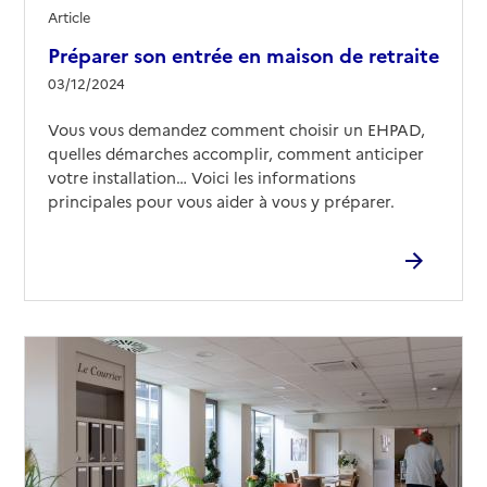
Source des données : Finess n° 830020921
Article
Mis à jour le : 05/06/2026
Préparer son entrée en maison de retraite
03/12/2024
Vous vous demandez comment choisir un EHPAD,
quelles démarches accomplir, comment anticiper
votre installation… Voici les informations
principales pour vous aider à vous y préparer.