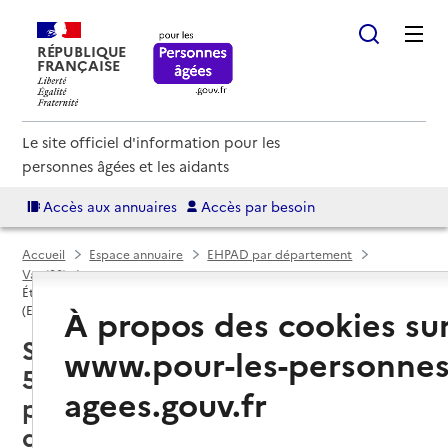
RÉPUBLIQUE
FRANÇAISE
Le site officiel d'information pour les
personnes âgées et les aidants
Accès aux annuaires
Accès par besoin
Accueil
Espace annuaire
EHPAD par département
Var (83)
Établissement d'hébergement pour personnes âgées dépendantes
À propos des cookies su
(EHPAD)
Sanary-sur-Mer (83110) : liste des
www.pour-les-personnes
5 établissements d'hébergement
agees.gouv.fr
pour personnes âgées
dépendantes (EHPAD)