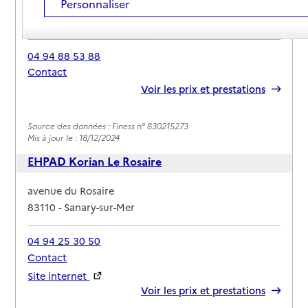
Personnaliser
Adresse
229 avenue André Dumerc
83110
-
Sanary-sur-Mer
04 94 88 53 88
Contact
Rapport HAS
Voir les prix et prestations
Source des données : Finess n° 830215273
Mis à jour le : 18/12/2024
EHPAD Korian Le Rosaire
Adresse
avenue du Rosaire
83110
-
Sanary-sur-Mer
04 94 25 30 50
Contact
Site internet
Rapport HAS
Voir les prix et prestations