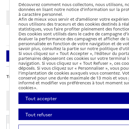
Découvrez comment nous collectons, nous utilisons, no
données en lisant notre notice d’information sur la pr
à caractère personnel.
Modifier ma recherche
Afin de mieux vous servir et d’améliorer votre expérienc
nous utilisons des traceurs et des cookies destinés à réal
statistiques, vous faire profiter pleinement des fonction
Des cookies sont utilisés dans le cadre de campagne d
Ajouter cette recherche aux favoris
évaluer la performance des campagnes et afficher de la
personnalisée en fonction de votre navigation et de vot
savoir plus, consultez la partie sur notre politique d'uti
Si vous cliquez sur « Tout Accepter », l’éditeur du porta
Filtrer
partenaires déposeront ces cookies sur votre terminal l
navigation. Si vous cliquez sur « Tout Refuser », ces co
déposés. Si vous cliquez sur « Personnaliser », vous pou
l’implantation de cookies auxquels vous consentez. Vot
Trier par :
conservé pour une durée maximale de 13 mois et vous
informé et modifier vos préférences à tout moment sur
cookies ».
Afficher les résultats par:
Tout accepter
Mode liste
Mode carte
Tout refuser
EHPAD Belcantou