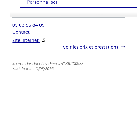
Personnaliser
Adresse
Impasse de La Gare
81340
-
Trébas
05 63 55 84 09
Contact
Site internet
Rapport HAS
Voir les prix et prestations
Source des données : Finess n° 810100958
Mis à jour le : 11/05/2026