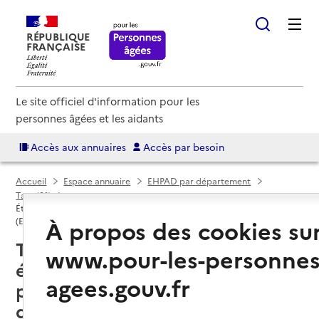
RÉPUBLIQUE
FRANÇAISE
Le site officiel d'information pour les
personnes âgées et les aidants
Accès aux annuaires
Accès par besoin
Accueil
Espace annuaire
EHPAD par département
Tarn (81)
Établissement d'hébergement pour personnes âgées dépendantes
À propos des cookies su
(EHPAD)
Trébas (81340) : liste des
www.pour-les-personnes
établissements d'hébergement
agees.gouv.fr
pour personnes âgées
dépendantes (EHPAD)