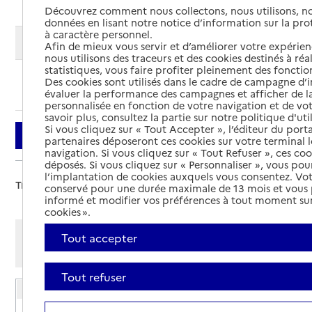
Découvrez comment nous collectons, nous utilisons, no
données en lisant notre notice d’information sur la pr
à caractère personnel.
Modifier ma recherche
Afin de mieux vous servir et d’améliorer votre expérienc
nous utilisons des traceurs et des cookies destinés à réal
statistiques, vous faire profiter pleinement des fonction
Des cookies sont utilisés dans le cadre de campagne d
Ajouter cette recherche aux favoris
évaluer la performance des campagnes et afficher de la
personnalisée en fonction de votre navigation et de vot
savoir plus, consultez la partie sur notre politique d'uti
Si vous cliquez sur « Tout Accepter », l’éditeur du porta
Filtrer
partenaires déposeront ces cookies sur votre terminal l
navigation. Si vous cliquez sur « Tout Refuser », ces co
déposés. Si vous cliquez sur « Personnaliser », vous pou
l’implantation de cookies auxquels vous consentez. Vot
Trier par :
conservé pour une durée maximale de 13 mois et vous
informé et modifier vos préférences à tout moment sur
cookies ».
Afficher les résultats par:
Tout accepter
Mode liste
Mode carte
Tout refuser
EHPAD Epehy Fondation Camus