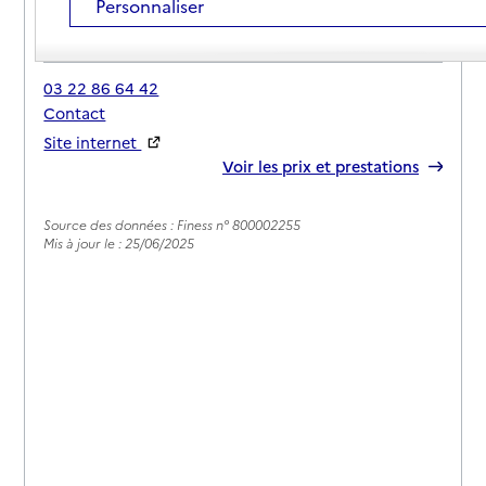
Personnaliser
Adresse
18 rue Raoul Trocmé
80740
-
Épehy
03 22 86 64 42
Contact
Site internet
Rapport HAS
Voir les prix et prestations
Source des données : Finess n° 800002255
Mis à jour le : 25/06/2025