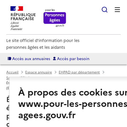
RÉPUBLIQUE
FRANÇAISE
Le site officiel d'information pour les
personnes âgées et les aidants
Accès aux annuaires
Accès par besoin
Accueil
Espace annuaire
EHPAD par département
Somme (80)
Établissement d'hébergement pour personnes âgées dépendantes
À propos des cookies su
(EHPAD)
Épehy (80740) : liste des
www.pour-les-personnes
établissements d'hébergement
agees.gouv.fr
pour personnes âgées
dépendantes (EHPAD)