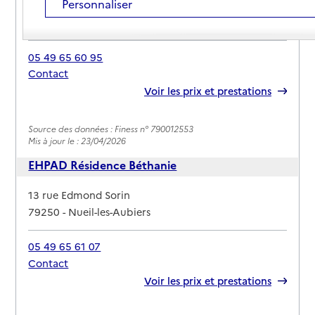
Personnaliser
Adresse
1 rue Jeanne Maslon
79250
-
Nueil-les-Aubiers
05 49 65 60 95
Contact
Rapport HAS
Voir les prix et prestations
Source des données : Finess n° 790012553
Mis à jour le : 23/04/2026
EHPAD Résidence Béthanie
Adresse
13 rue Edmond Sorin
79250
-
Nueil-les-Aubiers
05 49 65 61 07
Contact
Rapport HAS
Voir les prix et prestations