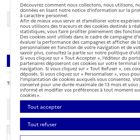
Découvrez comment nous collectons, nous utilisons, no
données en lisant notre notice d’information sur la pr
à caractère personnel.
Modifier ma recherche
Afin de mieux vous servir et d’améliorer votre expérienc
nous utilisons des traceurs et des cookies destinés à réal
statistiques, vous faire profiter pleinement des fonction
Des cookies sont utilisés dans le cadre de campagne d
Ajouter cette recherche aux favoris
évaluer la performance des campagnes et afficher de la
personnalisée en fonction de votre navigation et de vot
savoir plus, consultez la partie sur notre politique d'uti
Si vous cliquez sur « Tout Accepter », l’éditeur du porta
Filtrer
partenaires déposeront ces cookies sur votre terminal l
navigation. Si vous cliquez sur « Tout Refuser », ces co
déposés. Si vous cliquez sur « Personnaliser », vous pou
l’implantation de cookies auxquels vous consentez. Vot
Trier par :
conservé pour une durée maximale de 13 mois et vous
informé et modifier vos préférences à tout moment sur
cookies ».
Afficher les résultats par:
Tout accepter
Mode liste
Mode carte
Tout refuser
EHPAD Résidence Sainte Famille