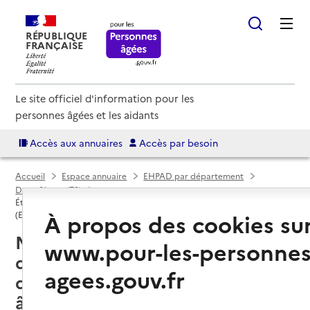
RÉPUBLIQUE
FRANÇAISE
Le site officiel d'information pour les
personnes âgées et les aidants
Accès aux annuaires
Accès par besoin
Accueil
Espace annuaire
EHPAD par département
Deux-Sèvres (79)
Établissement d'hébergement pour personnes âgées dépendantes
À propos des cookies su
(EHPAD)
Nueil-les-Aubiers (79250) : liste
www.pour-les-personnes
des 2 établissements
agees.gouv.fr
d'hébergement pour personnes
âgées dépendantes (EHPAD)