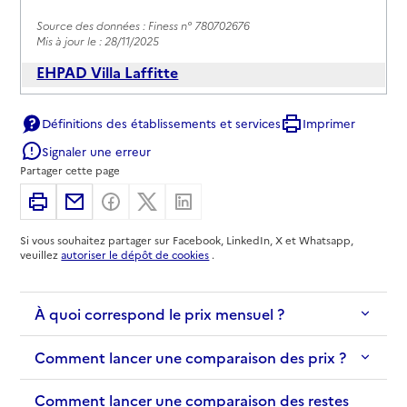
Source des données : Finess n° 780702676
Mis à jour le : 28/11/2025
EHPAD Villa Laffitte
Adresse
85 rue du président Roosevelt
Définitions des établissements et services
Imprimer
78500
-
Sartrouville
Signaler une erreur
Partager cette page
01 39 14 45 47
Contact
Imprimer
Partager par email
Partager sur Facebook
Partager sur X
Partager sur Linkedin
Rapport HAS
Voir les prix et prestations
Si vous souhaitez partager sur Facebook, LinkedIn, X et Whatsapp,
veuillez
autoriser le dépôt de cookies
.
Source des données : Finess n° 780701769
Mis à jour le : 17/07/2026
À quoi correspond le prix mensuel ?
EHPAD Résidence Médicis
Adresse
41 avenue Jean Jaures
Comment lancer une comparaison des prix ?
78500
-
Sartrouville
Comment lancer une comparaison des restes