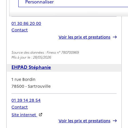
Personnaliser
Adresse
17 rue du Lieutenant Rousselot
78500
-
Sartrouville
01 30 86 20 00
Contact
Rapport HAS
Voir les prix et prestations
Source des données : Finess n° 780700969
Mis à jour le : 28/05/2026
EHPAD Stéphanie
Adresse
1 rue Bordin
78500
-
Sartrouville
01 39 14 28 54
Contact
Site internet
Rapport HAS
Voir les prix et prestations