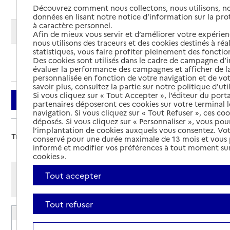
Découvrez comment nous collectons, nous utilisons, no
données en lisant notre notice d’information sur la pr
à caractère personnel.
Modifier ma recherche
Afin de mieux vous servir et d’améliorer votre expérienc
nous utilisons des traceurs et des cookies destinés à réal
statistiques, vous faire profiter pleinement des fonction
Des cookies sont utilisés dans le cadre de campagne d
Ajouter cette recherche aux favoris
évaluer la performance des campagnes et afficher de la
personnalisée en fonction de votre navigation et de vot
savoir plus, consultez la partie sur notre politique d'uti
Si vous cliquez sur « Tout Accepter », l’éditeur du porta
Filtrer
partenaires déposeront ces cookies sur votre terminal l
navigation. Si vous cliquez sur « Tout Refuser », ces co
déposés. Si vous cliquez sur « Personnaliser », vous pou
l’implantation de cookies auxquels vous consentez. Vot
Trier par :
conservé pour une durée maximale de 13 mois et vous
informé et modifier vos préférences à tout moment sur
cookies ».
Afficher les résultats par:
Tout accepter
Mode liste
Mode carte
Tout refuser
EHPAD Les Oiseaux