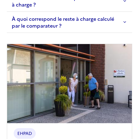
à charge ?
01 39 14 30 20
Contact
À quoi correspond le reste à charge calculé
Site internet
par le comparateur ?
Rapport HAS
Voir les prix et prestations
Source des données : Finess n° 780701744
Mis à jour le : 25/05/2026
EHPAD