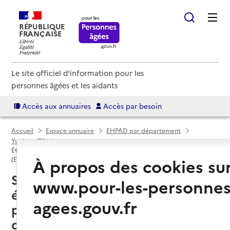
RÉPUBLIQUE
FRANÇAISE
Le site officiel d'information pour les
personnes âgées et les aidants
Accès aux annuaires
Accès par besoin
Accueil
Espace annuaire
EHPAD par département
Yvelines (78)
Établissement d'hébergement pour personnes âgées dépendantes
À propos des cookies su
(EHPAD)
Sartrouville (78500) : liste des 4
www.pour-les-personnes
établissements d'hébergement
agees.gouv.fr
pour personnes âgées
dépendantes (EHPAD)