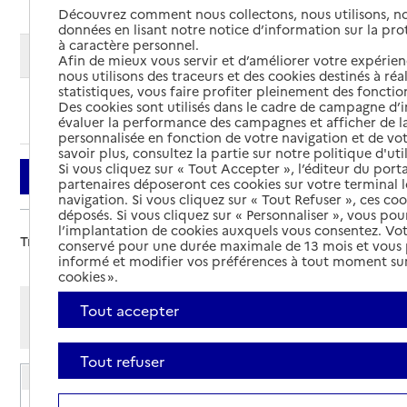
Découvrez comment nous collectons, nous utilisons, no
données en lisant notre notice d’information sur la pr
à caractère personnel.
Modifier ma recherche
Afin de mieux vous servir et d’améliorer votre expérienc
nous utilisons des traceurs et des cookies destinés à réal
statistiques, vous faire profiter pleinement des fonction
Des cookies sont utilisés dans le cadre de campagne d
Ajouter cette recherche aux favoris
évaluer la performance des campagnes et afficher de la
personnalisée en fonction de votre navigation et de vot
savoir plus, consultez la partie sur notre politique d'uti
Si vous cliquez sur « Tout Accepter », l’éditeur du porta
Filtrer
partenaires déposeront ces cookies sur votre terminal l
navigation. Si vous cliquez sur « Tout Refuser », ces co
déposés. Si vous cliquez sur « Personnaliser », vous pou
l’implantation de cookies auxquels vous consentez. Vot
Trier par :
conservé pour une durée maximale de 13 mois et vous
informé et modifier vos préférences à tout moment sur
cookies ».
Afficher les résultats par:
Tout accepter
Mode liste
Mode carte
Tout refuser
EHPAD Korian Quieta