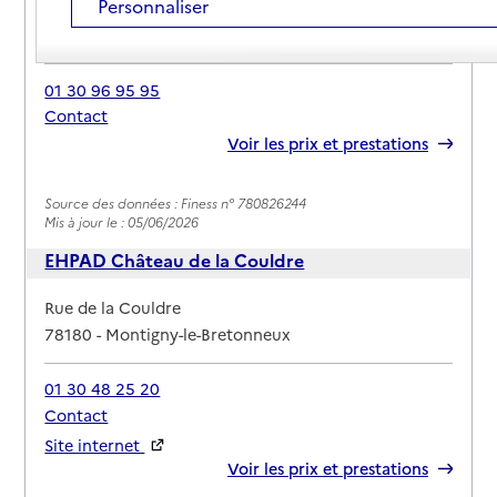
Personnaliser
Adresse
9 rue du Queyras
78180
-
Montigny-le-Bretonneux
01 30 96 95 95
Contact
Rapport HAS
Voir les prix et prestations
Source des données : Finess n° 780826244
Mis à jour le : 05/06/2026
EHPAD Château de la Couldre
Adresse
Rue de la Couldre
78180
-
Montigny-le-Bretonneux
01 30 48 25 20
Contact
Site internet
Rapport HAS
Voir les prix et prestations