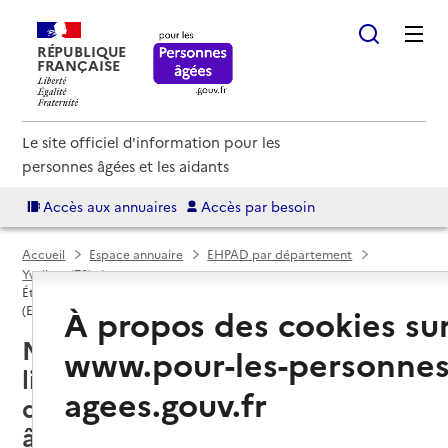
RÉPUBLIQUE
FRANÇAISE
Le site officiel d'information pour les
personnes âgées et les aidants
Accès aux annuaires
Accès par besoin
Accueil
Espace annuaire
EHPAD par département
Yvelines (78)
Établissement d'hébergement pour personnes âgées dépendantes
À propos des cookies su
(EHPAD)
Montigny-le-Bretonneux (78180) :
www.pour-les-personnes
liste des 2 établissements
agees.gouv.fr
d'hébergement pour personnes
âgées dépendantes (EHPAD)