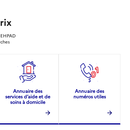
rix
es EHPAD
rches
Annuaire des
Annuaire des
services d’aide et de
numéros utiles
soins à domicile