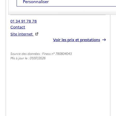
Personnaliser
Adresse
23 rue Saint-Louis
78760
-
Jouars-Pontchartrain
01 34 91 78 78
Contact
Site internet
Rapport HAS
Voir les prix et prestations
Source des données : Finess n° 780804043
Mis à jour le : 01/07/2026