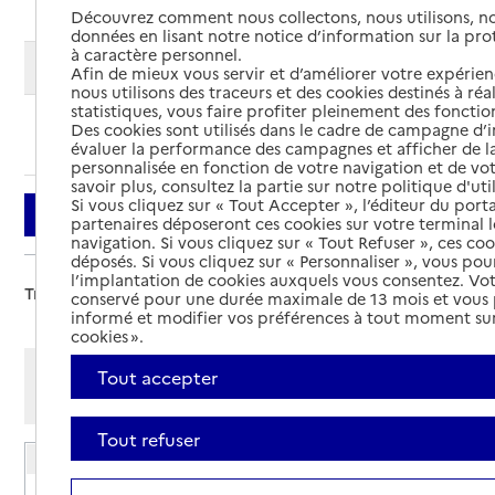
Découvrez comment nous collectons, nous utilisons, no
données en lisant notre notice d’information sur la pr
à caractère personnel.
Modifier ma recherche
Afin de mieux vous servir et d’améliorer votre expérienc
nous utilisons des traceurs et des cookies destinés à réal
statistiques, vous faire profiter pleinement des fonction
Des cookies sont utilisés dans le cadre de campagne d
Ajouter cette recherche aux favoris
évaluer la performance des campagnes et afficher de la
personnalisée en fonction de votre navigation et de vot
savoir plus, consultez la partie sur notre politique d'uti
Si vous cliquez sur « Tout Accepter », l’éditeur du porta
Filtrer
partenaires déposeront ces cookies sur votre terminal l
navigation. Si vous cliquez sur « Tout Refuser », ces co
déposés. Si vous cliquez sur « Personnaliser », vous pou
l’implantation de cookies auxquels vous consentez. Vot
Trier par :
conservé pour une durée maximale de 13 mois et vous
informé et modifier vos préférences à tout moment sur
cookies ».
Afficher les résultats par:
Tout accepter
Mode liste
Mode carte
Tout refuser
EHPAD Saint-Louis