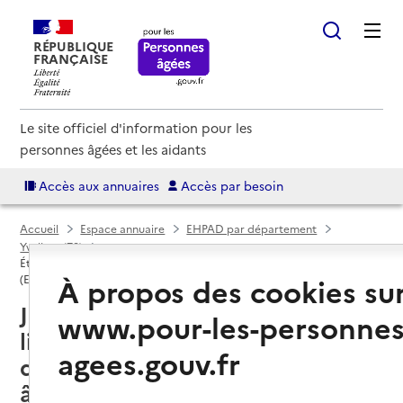
RÉPUBLIQUE
FRANÇAISE
Le site officiel d'information pour les
personnes âgées et les aidants
Accès aux annuaires
Accès par besoin
Accueil
Espace annuaire
EHPAD par département
Yvelines (78)
Établissement d'hébergement pour personnes âgées dépendantes
À propos des cookies su
(EHPAD)
Jouars-Pontchartrain (78760) :
www.pour-les-personnes
liste des établissements
agees.gouv.fr
d'hébergement pour personnes
âgées dépendantes (EHPAD)