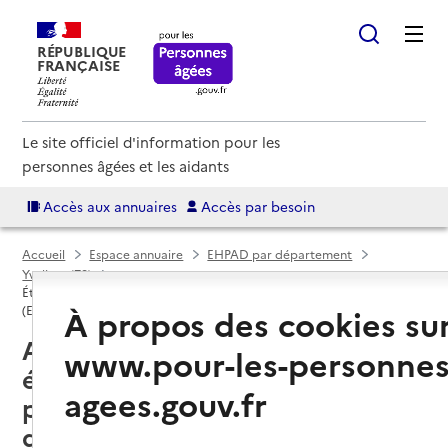
RÉPUBLIQUE
FRANÇAISE
Le site officiel d'information pour les
personnes âgées et les aidants
Accès aux annuaires
Accès par besoin
Accueil
Espace annuaire
EHPAD par département
Yvelines (78)
Établissement d'hébergement pour personnes âgées dépendantes
À propos des cookies su
(EHPAD)
Ablis (78660) : liste des
www.pour-les-personnes
établissements d'hébergement
agees.gouv.fr
pour personnes âgées
dépendantes (EHPAD)