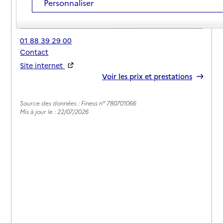
Personnaliser
Adresse
72 rue de Boinville
78660
-
Ablis
01 88 39 29 00
Contact
Site internet
Rapport HAS
Voir les prix et prestations
Source des données : Finess n° 780701066
Mis à jour le : 22/07/2026