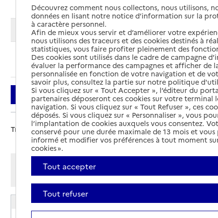
Découvrez comment nous collectons, nous utilisons, no
données en lisant notre notice d’information sur la pr
à caractère personnel.
Modifier ma recherche
Afin de mieux vous servir et d’améliorer votre expérienc
nous utilisons des traceurs et des cookies destinés à réal
statistiques, vous faire profiter pleinement des fonction
Des cookies sont utilisés dans le cadre de campagne d
Ajouter cette recherche aux favoris
évaluer la performance des campagnes et afficher de la
personnalisée en fonction de votre navigation et de vot
savoir plus, consultez la partie sur notre politique d'uti
Si vous cliquez sur « Tout Accepter », l’éditeur du porta
Filtrer
partenaires déposeront ces cookies sur votre terminal l
navigation. Si vous cliquez sur « Tout Refuser », ces co
déposés. Si vous cliquez sur « Personnaliser », vous pou
l’implantation de cookies auxquels vous consentez. Vot
Trier par :
conservé pour une durée maximale de 13 mois et vous
informé et modifier vos préférences à tout moment sur
cookies ».
Afficher les résultats par:
Tout accepter
Mode liste
Mode carte
Tout refuser
EHPAD Les Deux Colombes