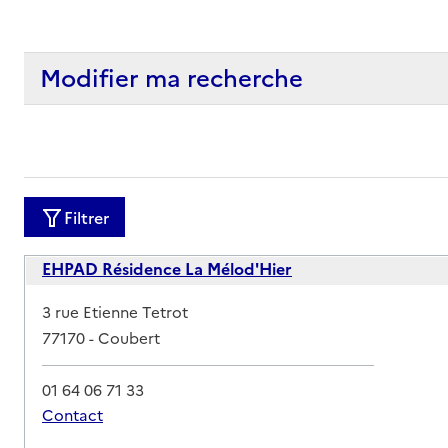
Modifier ma recherche
Filtrer
EHPAD Résidence La Mélod'Hier
Adresse
3 rue Etienne Tetrot
77170
-
Coubert
01 64 06 71 33
Contact
Rapport HAS