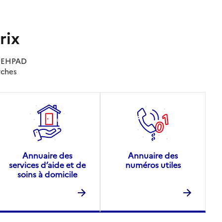
rix
es EHPAD
rches
Annuaire des
Annuaire des
services d’aide et de
numéros utiles
soins à domicile