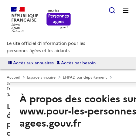
RÉPUBLIQUE
FRANÇAISE
Le site officiel d'information pour les
personnes âgées et les aidants
Accès aux annuaires
Accès par besoin
Accueil
Espace annuaire
EHPAD par département
Seine-Maritime (76)
Établissement d'hébergement pour personnes âgées dépendantes
À propos des cookies su
(EHPAD)
La Feuillie (76220) : liste des
www.pour-les-personnes
établissements d'hébergement
agees.gouv.fr
pour personnes âgées
dépendantes (EHPAD)