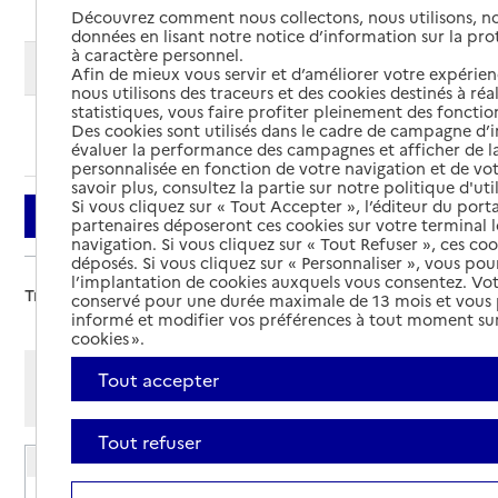
Découvrez comment nous collectons, nous utilisons, no
données en lisant notre notice d’information sur la pr
à caractère personnel.
Modifier ma recherche
Afin de mieux vous servir et d’améliorer votre expérienc
nous utilisons des traceurs et des cookies destinés à réal
statistiques, vous faire profiter pleinement des fonction
Des cookies sont utilisés dans le cadre de campagne d
Ajouter cette recherche aux favoris
évaluer la performance des campagnes et afficher de la
personnalisée en fonction de votre navigation et de vot
savoir plus, consultez la partie sur notre politique d'uti
Si vous cliquez sur « Tout Accepter », l’éditeur du porta
Filtrer
partenaires déposeront ces cookies sur votre terminal l
navigation. Si vous cliquez sur « Tout Refuser », ces co
déposés. Si vous cliquez sur « Personnaliser », vous pou
l’implantation de cookies auxquels vous consentez. Vot
Trier par :
conservé pour une durée maximale de 13 mois et vous
informé et modifier vos préférences à tout moment sur
cookies ».
Afficher les résultats par:
Tout accepter
Mode liste
Mode carte
Tout refuser
EHPAD Noury