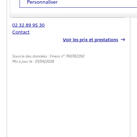
Personnaliser
Adresse
95 route de Rouen
76220
-
La Feuillie
02 32 89 95 30
Contact
Rapport HAS
Voir les prix et prestations
Source des données : Finess n° 760782292
Mis à jour le : 01/04/2026