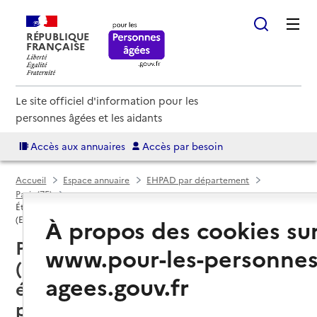
RÉPUBLIQUE
FRANÇAISE
Le site officiel d'information pour les
personnes âgées et les aidants
Accès aux annuaires
Accès par besoin
Accueil
Espace annuaire
EHPAD par département
Paris (75)
Établissement d'hébergement pour personnes âgées dépendantes
(EHPAD)
À propos des cookies su
Paris 20e Arrondissement
www.pour-les-personnes
(75020) : liste des 8
agees.gouv.fr
établissements d'hébergement
pour personnes âgées