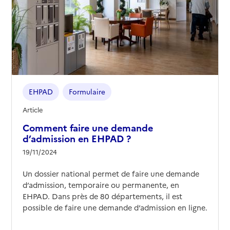
Contact
Site internet
Rapport HAS
Voir les prix et prestations
Source des données : Finess n° 750828709
Mis à jour le : 29/04/2026
EHPAD Korian Terrasses du Xxème
EHPAD
Formulaire
Adresse
5 rue de l'Indre
Article
75020
-
Paris 20e Arrondissement
Comment faire une demande
d’admission en EHPAD ?
01 44 62 36 00
Contact
19/11/2024
Site internet
Un dossier national permet de faire une demande
Rapport HAS
Voir les prix et prestations
d’admission, temporaire ou permanente, en
EHPAD. Dans près de 80 départements, il est
Source des données : Finess n° 750003642
possible de faire une demande d’admission en ligne.
Mis à jour le : 07/05/2026