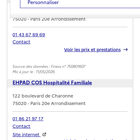
Personnaliser
Adresse
1 allée Alquier-Debrousse
75020
-
Paris 20e Arrondissement
01 43 67 69 69
Contact
Rapport HAS
Voir les prix et prestations
Source des données : Finess n° 750801607
Mis à jour le : 11/05/2026
EHPAD COS Hospitalité Familiale
Adresse
122 boulevard de Charonne
75020
-
Paris 20e Arrondissement
01 86 21 97 17
Contact
Site internet