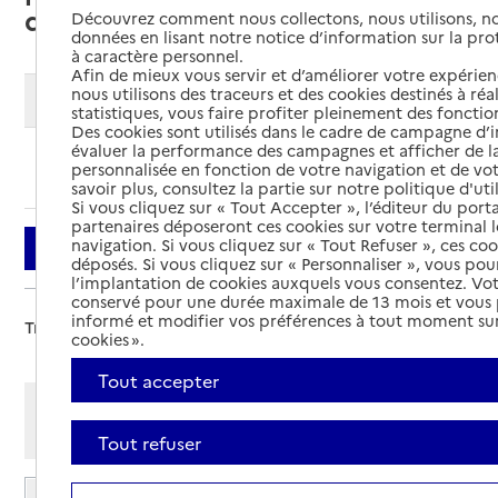
dépendantes (EHPAD)
Découvrez comment nous collectons, nous utilisons, no
données en lisant notre notice d’information sur la pr
à caractère personnel.
Afin de mieux vous servir et d’améliorer votre expérienc
nous utilisons des traceurs et des cookies destinés à réal
Modifier ma recherche
statistiques, vous faire profiter pleinement des fonction
Des cookies sont utilisés dans le cadre de campagne d
évaluer la performance des campagnes et afficher de la
Ajouter cette recherche aux favoris
personnalisée en fonction de votre navigation et de vot
savoir plus, consultez la partie sur notre politique d'uti
Si vous cliquez sur « Tout Accepter », l’éditeur du porta
partenaires déposeront ces cookies sur votre terminal l
navigation. Si vous cliquez sur « Tout Refuser », ces co
Filtrer
déposés. Si vous cliquez sur « Personnaliser », vous pou
l’implantation de cookies auxquels vous consentez. Vot
conservé pour une durée maximale de 13 mois et vous
informé et modifier vos préférences à tout moment sur
Trier par :
cookies ».
Tout accepter
Afficher les résultats par:
Mode liste
Mode carte
Tout refuser
EHPAD Alquier-Debrousse