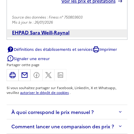
Rapport HAS
Voir les prix et prestations
Source des données : Finess n° 750803603
Mis à jour le : 26/01/2026
EHPAD Sara Weill-Raynal
Adresse
180 rue Pelleport
Définitions des établissements et services
Imprimer
75020
-
Paris 20e Arrondissement
Signaler une erreur
Partager cette page
01 47 97 75 61
Rapport HAS
Voir les prix et prestations
Imprimer
Partager par email
Partager sur Facebook
Partager sur X
Partager sur Linkedin
Si vous souhaitez partager sur Facebook, LinkedIn, X et Whatsapp,
Source des données : Finess n° 750721573
veuillez
autoriser le dépôt de cookies
.
Mis à jour le : 27/07/2026
EHPAD Résidence Les airelles
À quoi correspond le prix mensuel ?
Adresse
8 rue des Panoyaux
75020
-
Paris 20e Arrondissement
Comment lancer une comparaison des prix ?