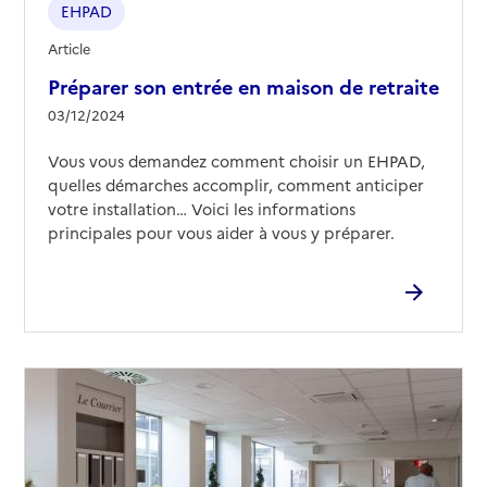
EHPAD
EHPAD Saint-Simon
Article
Adresse
121 rue d'Avron
Préparer son entrée en maison de retraite
75020
-
Paris 20e Arrondissement
03/12/2024
01 44 93 63 00
Vous vous demandez comment choisir un EHPAD,
Contact
quelles démarches accomplir, comment anticiper
Site internet
votre installation… Voici les informations
Rapport HAS
Voir les prix et prestations
principales pour vous aider à vous y préparer.
Source des données : Finess n° 750831216
Mis à jour le : 04/05/2026
EHPAD Korian Les Amandiers
Adresse
5 rue des Cendriers
75020
-
Paris 20e Arrondissement
01 43 58 90 00