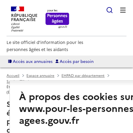
RÉPUBLIQUE
FRANÇAISE
Le site officiel d'information pour les
personnes âgées et les aidants
Accès aux annuaires
Accès par besoin
Accueil
Espace annuaire
EHPAD par département
Sarthe (72)
Établissement d'hébergement pour personnes âgées dépendantes
À propos des cookies su
(EHPAD)
Saint-Calais (72120) : liste des 2
www.pour-les-personnes
établissements d'hébergement
agees.gouv.fr
pour personnes âgées
dépendantes (EHPAD)