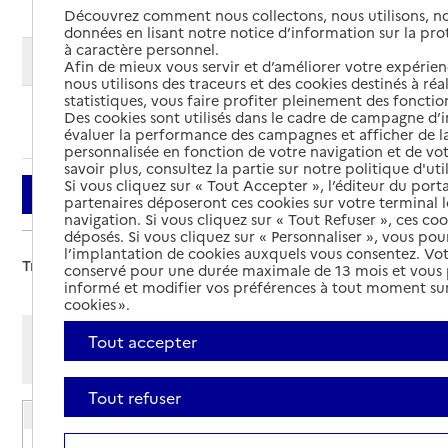
Découvrez comment nous collectons, nous utilisons, no
données en lisant notre notice d’information sur la pr
à caractère personnel.
Modifier ma recherche
Afin de mieux vous servir et d’améliorer votre expérienc
nous utilisons des traceurs et des cookies destinés à réal
statistiques, vous faire profiter pleinement des fonction
Des cookies sont utilisés dans le cadre de campagne d
Ajouter cette recherche aux favoris
évaluer la performance des campagnes et afficher de la
personnalisée en fonction de votre navigation et de vot
savoir plus, consultez la partie sur notre politique d'uti
Si vous cliquez sur « Tout Accepter », l’éditeur du porta
Filtrer
partenaires déposeront ces cookies sur votre terminal l
navigation. Si vous cliquez sur « Tout Refuser », ces co
déposés. Si vous cliquez sur « Personnaliser », vous pou
l’implantation de cookies auxquels vous consentez. Vot
Trier par :
conservé pour une durée maximale de 13 mois et vous
informé et modifier vos préférences à tout moment sur
cookies ».
Afficher les résultats par:
Tout accepter
Mode liste
Mode carte
Tout refuser
EHPAD Henri-Dunant