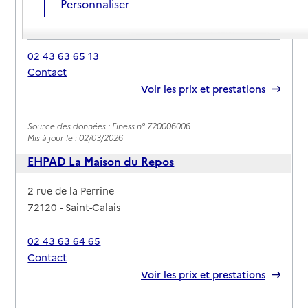
Personnaliser
Adresse
11 rue Henri Dunant
72120
-
Saint-Calais
02 43 63 65 13
Contact
Rapport HAS
Voir les prix et prestations
Source des données : Finess n° 720006006
Mis à jour le : 02/03/2026
EHPAD La Maison du Repos
Adresse
2 rue de la Perrine
72120
-
Saint-Calais
02 43 63 64 65
Contact
Rapport HAS
Voir les prix et prestations