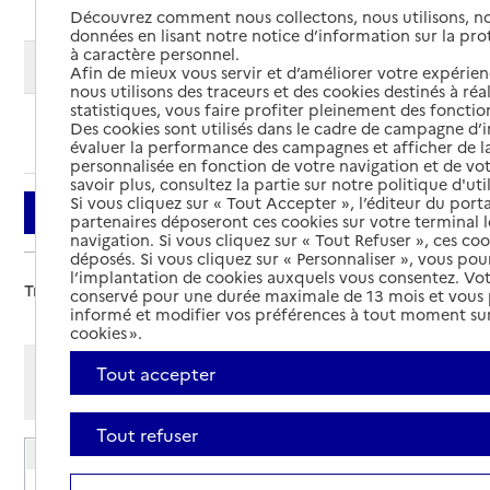
Découvrez comment nous collectons, nous utilisons, no
données en lisant notre notice d’information sur la pr
à caractère personnel.
Modifier ma recherche
Afin de mieux vous servir et d’améliorer votre expérienc
nous utilisons des traceurs et des cookies destinés à réal
statistiques, vous faire profiter pleinement des fonction
Des cookies sont utilisés dans le cadre de campagne d
Ajouter cette recherche aux favoris
évaluer la performance des campagnes et afficher de la
personnalisée en fonction de votre navigation et de vot
savoir plus, consultez la partie sur notre politique d'uti
Si vous cliquez sur « Tout Accepter », l’éditeur du porta
Filtrer
partenaires déposeront ces cookies sur votre terminal l
navigation. Si vous cliquez sur « Tout Refuser », ces co
déposés. Si vous cliquez sur « Personnaliser », vous pou
l’implantation de cookies auxquels vous consentez. Vot
Trier par :
conservé pour une durée maximale de 13 mois et vous
informé et modifier vos préférences à tout moment sur
cookies ».
Afficher les résultats par:
Tout accepter
Mode liste
Mode carte
Tout refuser
EHPAD La Roseraie