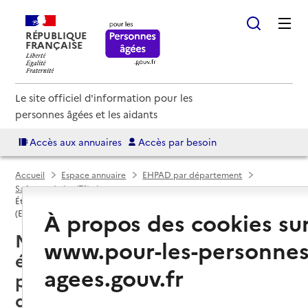
RÉPUBLIQUE
FRANÇAISE
Le site officiel d'information pour les
personnes âgées et les aidants
Accès aux annuaires
Accès par besoin
Accueil
Espace annuaire
EHPAD par département
Saône-et-Loire (71)
Établissement d'hébergement pour personnes âgées dépendantes
À propos des cookies su
(EHPAD)
Montchanin (71210) : liste des
www.pour-les-personnes
établissements d'hébergement
agees.gouv.fr
pour personnes âgées
dépendantes (EHPAD)