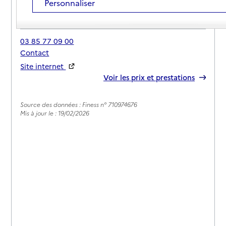
Personnaliser
Adresse
67 rue Jean Jaurès
71210
-
Montchanin
03 85 77 09 00
Contact
Site internet
Rapport HAS
Voir les prix et prestations
Source des données : Finess n° 710974676
Mis à jour le : 19/02/2026