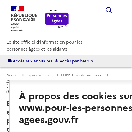
RÉPUBLIQUE
FRANÇAISE
Le site officiel d'information pour les
personnes âgées et les aidants
Accès aux annuaires
Accès par besoin
Accueil
Espace annuaire
EHPAD par département
Métropole de Lyon (69M)
Établissement d'hébergement pour personnes âgées dépendantes
À propos des cookies su
(EHPAD)
Bron (69500) : liste des 3
www.pour-les-personnes
établissements d'hébergement
agees.gouv.fr
pour personnes âgées
dépendantes (EHPAD)