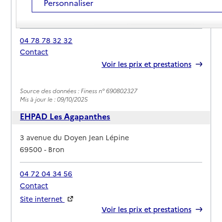
Personnaliser
Adresse
13 rue Sigismond Brissy
69500
-
Bron
04 78 78 32 32
Contact
Rapport HAS
Voir les prix et prestations
Source des données : Finess n° 690802327
Mis à jour le : 09/10/2025
EHPAD Les Agapanthes
Adresse
3 avenue du Doyen Jean Lépine
69500
-
Bron
04 72 04 34 56
Contact
Site internet
Rapport HAS
Voir les prix et prestations