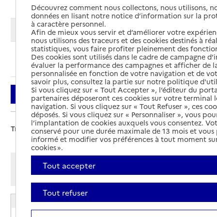
Découvrez comment nous collectons, nous utilisons, no
données en lisant notre notice d’information sur la pr
à caractère personnel.
Modifier ma recherche
Afin de mieux vous servir et d’améliorer votre expérienc
nous utilisons des traceurs et des cookies destinés à réal
statistiques, vous faire profiter pleinement des fonction
Des cookies sont utilisés dans le cadre de campagne d
Ajouter cette recherche aux favoris
évaluer la performance des campagnes et afficher de la
personnalisée en fonction de votre navigation et de vot
savoir plus, consultez la partie sur notre politique d'uti
Si vous cliquez sur « Tout Accepter », l’éditeur du porta
Filtrer
partenaires déposeront ces cookies sur votre terminal l
navigation. Si vous cliquez sur « Tout Refuser », ces co
déposés. Si vous cliquez sur « Personnaliser », vous pou
l’implantation de cookies auxquels vous consentez. Vot
Trier par :
conservé pour une durée maximale de 13 mois et vous
informé et modifier vos préférences à tout moment sur
cookies ».
Afficher les résultats par:
Tout accepter
Mode liste
Mode carte
Tout refuser
EHPAD Les Landiers