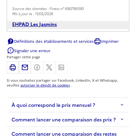
Source des données : Finess n° 690799390
Mis à jour le : 11/05/2026
EHPAD Les Jasmins
Adresse
Rue Guynemer
Définitions des établissements et services
Imprimer
69500
-
Bron
Signaler une erreur
Partager cette page
04 72 81 49 00
Contact
Imprimer
Partager par email
Partager sur Facebook
Partager sur X
Partager sur Linkedin
Site internet
Si vous souhaitez partager sur Facebook, LinkedIn, X et Whatsapp,
Rapport HAS
Voir les prix et prestations
veuillez
autoriser le dépôt de cookies
.
Source des données : Finess n° 690042171
Mis à jour le : 11/05/2026
À quoi correspond le prix mensuel ?
Comment lancer une comparaison des prix ?
Comment lancer une comparaison des restes