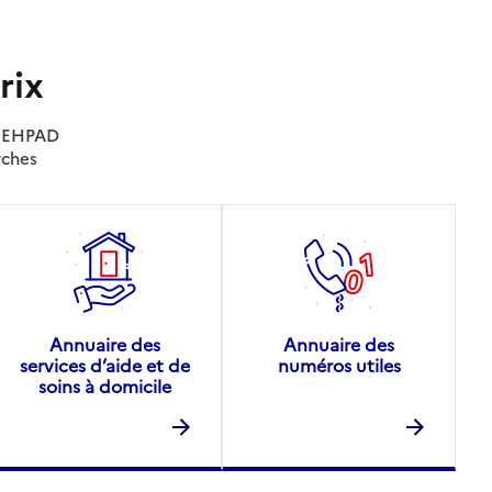
rix
es EHPAD
rches
Annuaire des
Annuaire des
services d’aide et de
numéros utiles
soins à domicile