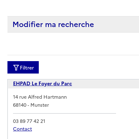
Modifier ma recherche
Filtrer
EHPAD Le Foyer du Parc
Adresse
14 rue Alfred Hartmann
68140
-
Munster
03 89 77 42 21
Contact
Rapport HAS