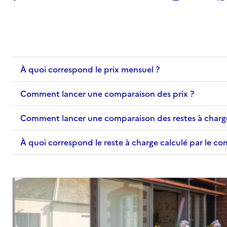
68140
-
Munster
03 89 77 92 50
Contact
Site internet
À quoi correspond le prix mensuel ?
Rapport HAS
Voir les prix et prestations
Comment lancer une comparaison des prix ?
Source des données : Finess n° 680003084
Mis à jour le : 11/08/2025
Comment lancer une comparaison des restes à charg
À quoi correspond le reste à charge calculé par le c