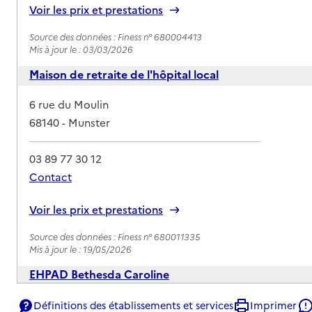
Voir les prix et prestations
Source des données : Finess n° 680004413
Mis à jour le : 03/03/2026
Maison de retraite de l'hôpital local
Adresse
6 rue du Moulin
68140
-
Munster
03 89 77 30 12
Contact
Rapport HAS
Voir les prix et prestations
Source des données : Finess n° 680011335
Mis à jour le : 19/05/2026
EHPAD Bethesda Caroline
Adresse
20 rue du Gal de Lattre de Tassigny
Définitions des établissements et services
Imprimer