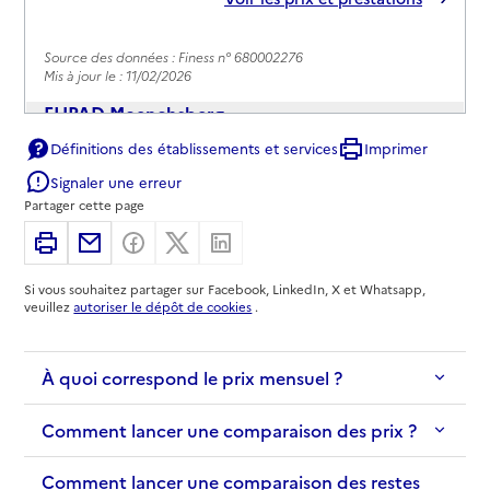
Source des données : Finess n° 680002276
Mis à jour le : 11/02/2026
EHPAD Moenchsberg
Définitions des établissements et services
Imprimer
Adresse
5 rue du Docteur Léon Mangeney
Signaler une erreur
68100
-
Mulhouse
Partager cette page
03 89 64 61 72
Imprimer
Partager par email
Partager sur Facebook
Partager sur X
Partager sur Linkedin
Contact
Si vous souhaitez partager sur Facebook, LinkedIn, X et Whatsapp,
Site internet
veuillez
autoriser le dépôt de cookies
.
Rapport HAS
Voir les prix et prestations
À quoi correspond le prix mensuel ?
Source des données : Finess n° 680010865
Mis à jour le : 27/01/2026
Comment lancer une comparaison des prix ?
EHPAD Saint-Damien
Adresse
Comment lancer une comparaison des restes
23 avenue de la 1ère Division Blindée