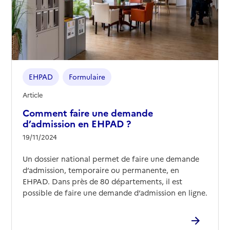
03 89 36 71 00
Contact
Rapport HAS
Voir les prix et prestations
Source des données : Finess n° 680014578
Mis à jour le : 09/01/2026
EHPAD
Formulaire
EHPAD Groupement hospitalier
Article
Comment faire une demande
Adresse
87 avenue d'Altkirch
d’admission en EHPAD ?
68100
-
Mulhouse
19/11/2024
03 89 64 74 74
Un dossier national permet de faire une demande
Contact
d’admission, temporaire ou permanente, en
Site internet
EHPAD. Dans près de 80 départements, il est
Rapport HAS
possible de faire une demande d’admission en ligne.
Source des données : Finess n° 680019387
Mis à jour le : 18/02/2025