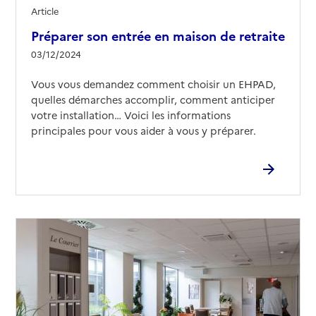
Article
Source des données : Finess n° 680003407
Préparer son entrée en maison de retraite
Mis à jour le : 19/02/2026
03/12/2024
EHPAD Les Écureuils
Vous vous demandez comment choisir un EHPAD,
Adresse
24 rue de Verdun
quelles démarches accomplir, comment anticiper
68100
-
Mulhouse
votre installation… Voici les informations
principales pour vous aider à vous y préparer.
03 89 44 38 51
Contact
Rapport HAS
Voir les prix et prestations
Source des données : Finess n° 680005238
Mis à jour le : 11/03/2026
EHPAD La Filature
Adresse
26 allée Nathan Katz
68100
-
Mulhouse