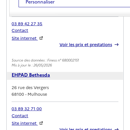
Personnaliser
Adresse
18 rue du Beau Regard
68100
-
Mulhouse
03 89 42 27 35
Contact
Site internet
Rapport HAS
Voir les prix et prestations
Source des données : Finess n° 680002151
Mis à jour le : 26/05/2026
EHPAD Bethesda
Adresse
26 rue des Vergers
68100
-
Mulhouse
03 89 32 71 00
Contact
Site internet
Rapport HAS
Voir les prix et prestations