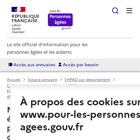
RÉPUBLIQUE
FRANÇAISE
Le site officiel d'information pour les
personnes âgées et les aidants
Accès aux annuaires
Accès par besoin
Accueil
Espace annuaire
EHPAD par département
Collectivité européenne d'Alsace (6AE)
Établissement d'hébergement pour personnes âgées dépendantes
À propos des cookies su
(EHPAD)
Mulhouse (68100) : liste des 8
www.pour-les-personnes
établissements d'hébergement
agees.gouv.fr
pour personnes âgées
dépendantes (EHPAD)