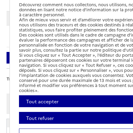
Découvrez comment nous collectons, nous utilisons, no
données en lisant notre notice d’information sur la pr
à caractère personnel.
Modifier ma recherche
Afin de mieux vous servir et d’améliorer votre expérienc
nous utilisons des traceurs et des cookies destinés à réal
statistiques, vous faire profiter pleinement des fonction
Des cookies sont utilisés dans le cadre de campagne d
Ajouter cette recherche aux favoris
évaluer la performance des campagnes et afficher de la
personnalisée en fonction de votre navigation et de vot
savoir plus, consultez la partie sur notre politique d'uti
Si vous cliquez sur « Tout Accepter », l’éditeur du porta
Filtrer
partenaires déposeront ces cookies sur votre terminal l
navigation. Si vous cliquez sur « Tout Refuser », ces co
déposés. Si vous cliquez sur « Personnaliser », vous pou
l’implantation de cookies auxquels vous consentez. Vot
Trier par :
conservé pour une durée maximale de 13 mois et vous
informé et modifier vos préférences à tout moment sur
cookies ».
Afficher les résultats par:
Tout accepter
Mode liste
Mode carte
Tout refuser
EHPAD Le Beau Regard