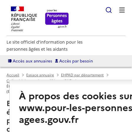
RÉPUBLIQUE
FRANÇAISE
Le site officiel d'information pour les
personnes âgées et les aidants
Accès aux annuaires
Accès par besoin
Accueil
Espace annuaire
EHPAD par département
Collectivité européenne d'Alsace (6AE)
Établissement d'hébergement pour personnes âgées dépendantes
À propos des cookies su
(EHPAD)
Bantzenheim (68490) : liste des
www.pour-les-personnes
établissements d'hébergement
agees.gouv.fr
pour personnes âgées
dépendantes (EHPAD)