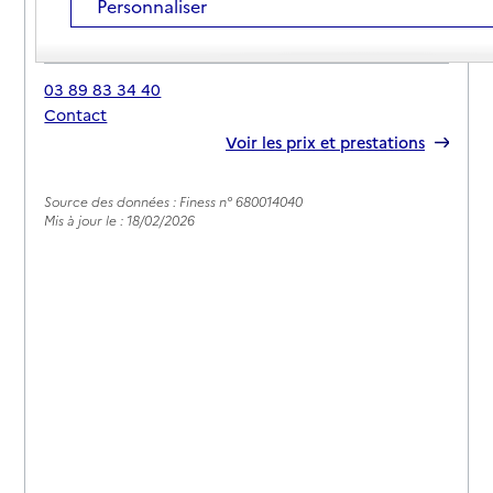
Personnaliser
Adresse
1 rue des Molènes
68490
-
Bantzenheim
03 89 83 34 40
Contact
Rapport HAS
Voir les prix et prestations
Source des données : Finess n° 680014040
Mis à jour le : 18/02/2026