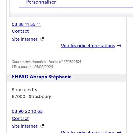
Personnaliser
Adresse
60 rue Mélanie
67000
-
Strasbourg
03 88 11 55 11
Contact
Site internet
Rapport HAS
Voir les prix et prestations
Source des données : Finess n° 670790104
Mis à jour le : 24/06/2026
EHPAD Abrapa Stéphanie
Adresse
9 rue des Ifs
67000
-
Strasbourg
03 90 22 10 65
Contact
Site internet
Rapport HAS
Voir les prix et prestations