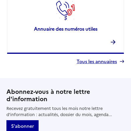
Adresse
1 rue du Général Ducrot
67000
-
Strasbourg
03 90 23 80 00
Annuaire des numéros utiles
Contact
Site internet
Rapport HAS
Voir les prix et prestations
Source des données : Finess n° 670794361
Tous les annuaires
Mis à jour le : 02/03/2026
EHPAD Bethesda Contades
Adresse
14 boulevard Gambetta
Abonnez-vous à notre lettre
67000
-
Strasbourg
d'information
Recevez gratuitement tous les mois notre lettre
03 88 36 42 00
d'information : actualités, dossier du mois, agenda...
Contact
Site internet
S'abonner
Rapport HAS
Voir les prix et prestations