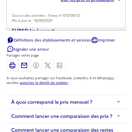
Source des données : Finess n° 670790112
Mis à jour le : 16/09/2024
EHPAD Im Laeusch
Définitions des établissements et services
Imprimer
Adresse
24 rue de la Largue
Signaler une erreur
67000
-
Strasbourg
Partager cette page
03 88 41 90 20
Imprimer
Partager par email
Partager sur Facebook
Partager sur X
Partager sur Linkedin
Contact
Si vous souhaitez partager sur Facebook, LinkedIn, X et Whatsapp,
Site internet
veuillez
autoriser le dépôt de cookies
.
Rapport HAS
Voir les prix et prestations
À quoi correspond le prix mensuel ?
Source des données : Finess n° 670795640
Mis à jour le : 25/03/2026
Comment lancer une comparaison des prix ?
EHPAD Abrapa Koenigshoffen
Adresse
Comment lancer une comparaison des restes
25 rue de l'Engelbreit