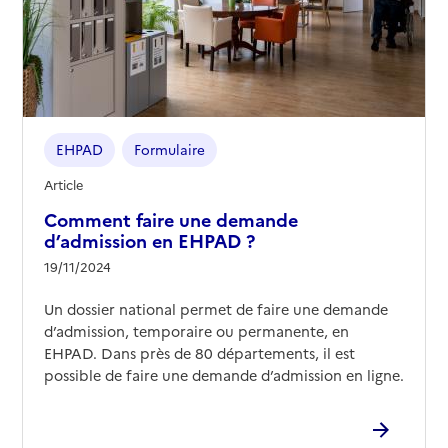
03 88 22 83 60
Contact
Rapport HAS
Voir les prix et prestations
Source des données : Finess n° 670013739
Mis à jour le : 08/09/2024
EHPAD
Formulaire
EHPAD Sainte-Croix
Article
Comment faire une demande
Adresse
20 rue de la Charité
d’admission en EHPAD ?
67000
-
Strasbourg
19/11/2024
03 88 44 96 60
Un dossier national permet de faire une demande
Contact
d’admission, temporaire ou permanente, en
Site internet
EHPAD. Dans près de 80 départements, il est
Rapport HAS
Voir les prix et prestations
possible de faire une demande d’admission en ligne.
Source des données : Finess n° 670003565
Mis à jour le : 28/10/2025