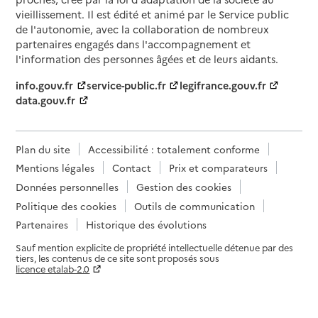
67000
-
Strasbourg
vieillissement. Il est édité et animé par le Service public
de l'autonomie, avec la collaboration de nombreux
partenaires engagés dans l'accompagnement et
03 88 60 83 00
l'information des personnes âgées et de leurs aidants.
Contact
Site internet
info.gouv.fr
service-public.fr
legifrance.gouv.fr
Rapport HAS
Voir les prix et prestations
data.gouv.fr
Source des données : Finess n° 670006568
Mis à jour le : 08/06/2026
Plan du site
Accessibilité : totalement conforme
Mentions légales
Contact
Prix et comparateurs
EHPAD Abrapa Finkwiller
Données personnelles
Gestion des cookies
Adresse
16 rue Sainte-Elisabeth
Politique des cookies
Outils de communication
67000
-
Strasbourg
Partenaires
Historique des évolutions
Sauf mention explicite de propriété intellectuelle détenue par des
03 88 24 77 00
tiers, les contenus de ce site sont proposés sous
Contact
licence etalab-2.0
Site internet
Paramètres sur le choix des cookies
Rapport HAS
Voir les prix et prestations