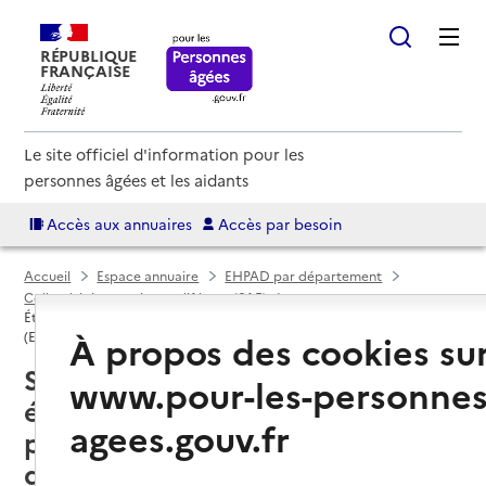
RÉPUBLIQUE
FRANÇAISE
Le site officiel d'information pour les
personnes âgées et les aidants
Accès aux annuaires
Accès par besoin
Accueil
Espace annuaire
EHPAD par département
Collectivité européenne d'Alsace (6AE)
Établissement d'hébergement pour personnes âgées dépendantes
À propos des cookies su
(EHPAD)
Strasbourg (67000) : liste des 23
www.pour-les-personnes
établissements d'hébergement
agees.gouv.fr
pour personnes âgées
dépendantes (EHPAD)