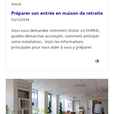
Article
Source des données : Finess n° 670787878
Préparer son entrée en maison de retraite
Mis à jour le : 13/09/2024
03/12/2024
EHPAD Bartischgut
Vous vous demandez comment choisir un EHPAD,
Adresse
7 rue Bartisch
quelles démarches accomplir, comment anticiper
67000
-
Strasbourg
votre installation… Voici les informations
principales pour vous aider à vous y préparer.
03 88 79 14 90
Contact
Rapport HAS
Voir les prix et prestations
Source des données : Finess n° 670791276
Mis à jour le : 28/04/2026
Résidence Laury-Munch-Neuhof
Adresse
8 rue du Moulin-à-Porcelaine
67000
-
Strasbourg