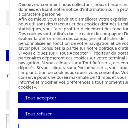
Découvrez comment nous collectons, nous utilisons, no
données en lisant notre notice d’information sur la pr
à caractère personnel.
Modifier ma recherche
Afin de mieux vous servir et d’améliorer votre expérienc
nous utilisons des traceurs et des cookies destinés à réal
statistiques, vous faire profiter pleinement des fonction
Des cookies sont utilisés dans le cadre de campagne d
Ajouter cette recherche aux favoris
évaluer la performance des campagnes et afficher de la
personnalisée en fonction de votre navigation et de vot
savoir plus, consultez la partie sur notre politique d'uti
Si vous cliquez sur « Tout Accepter », l’éditeur du porta
Filtrer
partenaires déposeront ces cookies sur votre terminal l
navigation. Si vous cliquez sur « Tout Refuser », ces co
déposés. Si vous cliquez sur « Personnaliser », vous pou
l’implantation de cookies auxquels vous consentez. Vot
Trier par :
conservé pour une durée maximale de 13 mois et vous
informé et modifier vos préférences à tout moment sur
cookies ».
Afficher les résultats par:
Tout accepter
Mode liste
Mode carte
Tout refuser
EHPAD Bois Fleuri