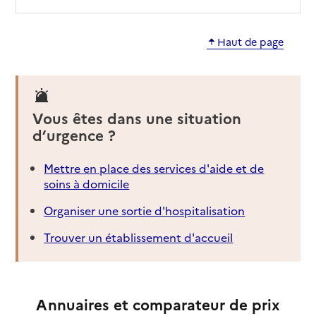
EHPAD Les tilleuls de Jeanne
Haut de page
Adresse
4 rue Monseigneur Hoch
67000
-
Strasbourg
03 88 29 22 64
Vous êtes dans une situation
Site internet
Rapport HAS
Voir les prix et prestations
d’urgence ?
Mettre en place des services d'aide et de
Source des données : Finess n° 670784479
Mis à jour le : 11/06/2025
soins à domicile
EHPAD de la Clinique de la Toussaint
Organiser une sortie d'hospitalisation
Adresse
11 rue de la Toussaint
Trouver un établissement d'accueil
67000
-
Strasbourg
03 88 21 75 75
Annuaires et comparateur de prix
Contact