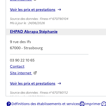
Rapport HAS
Voir les prix et prestations
Source des données : Finess n° 670790104
Mis à jour le : 24/06/2026
EHPAD Abrapa Stéphanie
Adresse
9 rue des Ifs
67000
-
Strasbourg
03 90 22 10 65
Contact
Site internet
Rapport HAS
Voir les prix et prestations
Source des données : Finess n° 670790112
Mis à jour le : 16/09/2024
Définitions des établissements et services
Imprimer
EHPAD Im Laeusch