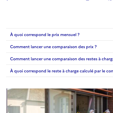
Adresse
24 rue de la Largue
67000
-
Strasbourg
03 88 41 90 20
À quoi correspond le prix mensuel ?
Contact
Site internet
Comment lancer une comparaison des prix ?
Rapport HAS
Voir les prix et prestations
Comment lancer une comparaison des restes à charg
Source des données : Finess n° 670795640
Mis à jour le : 25/03/2026
À quoi correspond le reste à charge calculé par le c
EHPAD Abrapa Koenigshoffen
Adresse
25 rue de l'Engelbreit
67000
-
Strasbourg
03 88 30 44 04