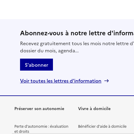
EHPAD Les tilleuls de Jeanne
Adresse
4 rue Monseigneur Hoch
67000
-
Strasbourg
Abonnez-vous à notre lettre d'inform
Recevez gratuitement tous les mois notre lettre d'
03 88 29 22 64
dossier du mois, agenda...
Site internet
Rapport HAS
S'abonner
Voir les prix et prestations
Source des données : Finess n° 670784479
Voir toutes les lettres d'information
Mis à jour le : 11/06/2025
EHPAD de la Clinique de la Toussaint
Adresse
11 rue de la Toussaint
Préserver son autonomie
Vivre à domicile
67000
-
Strasbourg
Perte d'autonomie : évaluation
Bénéficier d'aide à domicile
03 88 21 75 75
et droits