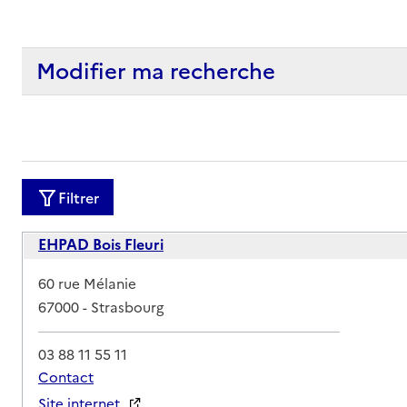
Modifier ma recherche
Filtrer
EHPAD Bois Fleuri
Adresse
60 rue Mélanie
67000
-
Strasbourg
03 88 11 55 11
Contact
Site internet