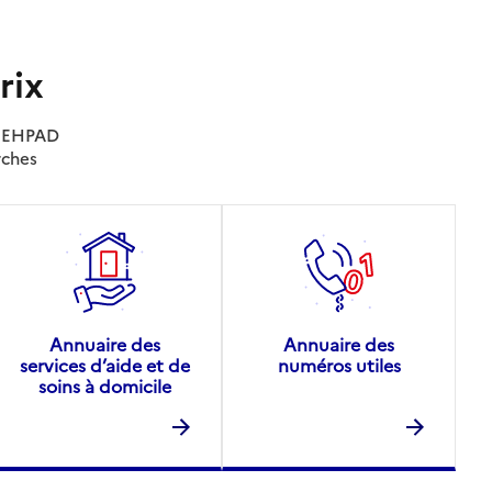
rix
es EHPAD
rches
Annuaire des
Annuaire des
services d’aide et de
numéros utiles
soins à domicile