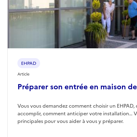
Contact
Site internet
Rapport HAS
Voir les prix et prestations
Source des données : Finess n° 670787852
Mis à jour le : 16/09/2024
EHPAD Caritas
EHPAD
Adresse
21 rue Horace
67000
-
Strasbourg
Article
Préparer son entrée en maison de 
03 88 30 27 00
Contact
Vous vous demandez comment choisir un EHPAD, 
Site internet
accomplir, comment anticiper votre installation… Vo
Rapport HAS
Voir les prix et prestations
principales pour vous aider à vous y préparer.
Source des données : Finess n° 670787878