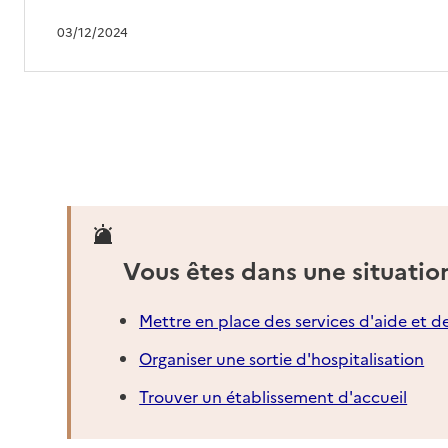
Mis à jour le : 13/09/2024
03/12/2024
EHPAD Bartischgut
Adresse
7 rue Bartisch
67000
-
Strasbourg
03 88 79 14 90
Contact
Rapport HAS
Voir les prix et prestations
Vous êtes dans une situatio
Source des données : Finess n° 670791276
Mis à jour le : 28/04/2026
Mettre en place des services d'aide et d
Résidence Laury-Munch-Neuhof
Organiser une sortie d'hospitalisation
Adresse
8 rue du Moulin-à-Porcelaine
67000
-
Strasbourg
Trouver un établissement d'accueil
03 88 22 83 60