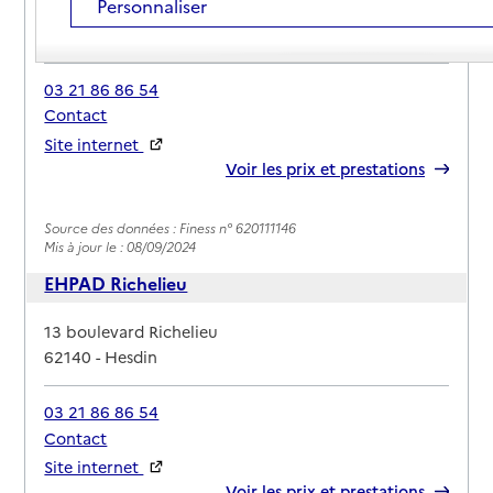
Personnaliser
Adresse
3 rue Prevost
62140
-
Hesdin
03 21 86 86 54
Contact
Site internet
Rapport HAS
Voir les prix et prestations
Source des données : Finess n° 620111146
Mis à jour le : 08/09/2024
EHPAD Richelieu
Adresse
13 boulevard Richelieu
62140
-
Hesdin
03 21 86 86 54
Contact
Site internet
Rapport HAS
Voir les prix et prestations