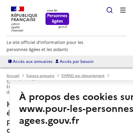
RÉPUBLIQUE
FRANÇAISE
Le site officiel d'information pour les
personnes âgées et les aidants
Accès aux annuaires
Accès par besoin
Accueil
Espace annuaire
EHPAD par département
Pas-de-Calais (62)
Établissement d'hébergement pour personnes âgées dépendantes
À propos des cookies su
(EHPAD)
Hesdin (62140) : liste des 3
www.pour-les-personnes
établissements d'hébergement
agees.gouv.fr
pour personnes âgées
dépendantes (EHPAD)