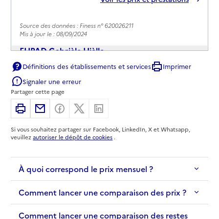
Source des données : Finess n° 620026211
Mis à jour le : 08/09/2024
EHPAD Gabrièle Hièlle
Définitions des établissements et services
Imprimer
Adresse
avenue du Général Leclerc
Signaler une erreur
62140
-
Hesdin
Partager cette page
03 21 90 13 00
Imprimer
Partager par email
Partager sur Facebook
Partager sur X
Partager sur Linkedin
Contact
Si vous souhaitez partager sur Facebook, LinkedIn, X et Whatsapp,
Site internet
veuillez
autoriser le dépôt de cookies
.
Rapport HAS
Voir les prix et prestations
À quoi correspond le prix mensuel ?
Source des données : Finess n° 620106146
Mis à jour le : 23/12/2025
Comment lancer une comparaison des prix ?
Comment lancer une comparaison des restes