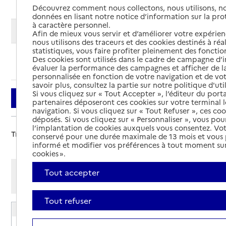
Découvrez comment nous collectons, nous utilisons, no
données en lisant notre notice d’information sur la pr
à caractère personnel.
Modifier ma recherche
Afin de mieux vous servir et d’améliorer votre expérienc
nous utilisons des traceurs et des cookies destinés à réal
statistiques, vous faire profiter pleinement des fonction
Des cookies sont utilisés dans le cadre de campagne d
Ajouter cette recherche aux favoris
évaluer la performance des campagnes et afficher de la
personnalisée en fonction de votre navigation et de vot
savoir plus, consultez la partie sur notre politique d'uti
Si vous cliquez sur « Tout Accepter », l’éditeur du porta
Filtrer
partenaires déposeront ces cookies sur votre terminal l
navigation. Si vous cliquez sur « Tout Refuser », ces co
déposés. Si vous cliquez sur « Personnaliser », vous pou
l’implantation de cookies auxquels vous consentez. Vot
Trier par :
conservé pour une durée maximale de 13 mois et vous
informé et modifier vos préférences à tout moment sur
cookies ».
Afficher les résultats par:
Tout accepter
Mode liste
Mode carte
Tout refuser
EHPAD Résidence Mahaut d'Artois