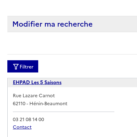
Modifier ma recherche
Filtrer
EHPAD Les 5 Saisons
Adresse
Rue Lazare Carnot
62110
-
Hénin-Beaumont
03 21 08 14 00
Contact
Rapport HAS