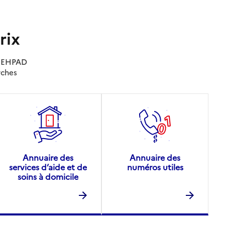
rix
es EHPAD
rches
Annuaire des
Annuaire des
services d’aide et de
numéros utiles
soins à domicile