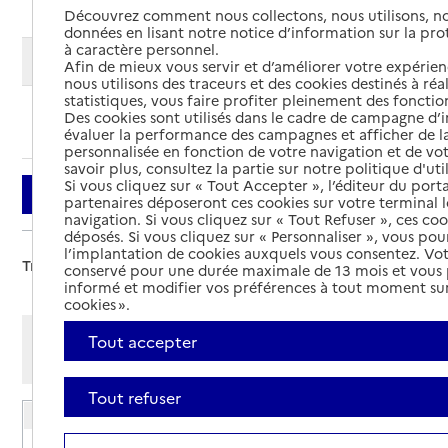
Découvrez comment nous collectons, nous utilisons, no
données en lisant notre notice d’information sur la pr
à caractère personnel.
Modifier ma recherche
Afin de mieux vous servir et d’améliorer votre expérienc
nous utilisons des traceurs et des cookies destinés à réal
statistiques, vous faire profiter pleinement des fonction
Des cookies sont utilisés dans le cadre de campagne d
Ajouter cette recherche aux favoris
évaluer la performance des campagnes et afficher de la
personnalisée en fonction de votre navigation et de vot
savoir plus, consultez la partie sur notre politique d'uti
Si vous cliquez sur « Tout Accepter », l’éditeur du porta
Filtrer
partenaires déposeront ces cookies sur votre terminal l
navigation. Si vous cliquez sur « Tout Refuser », ces co
déposés. Si vous cliquez sur « Personnaliser », vous pou
l’implantation de cookies auxquels vous consentez. Vot
Trier par :
conservé pour une durée maximale de 13 mois et vous
informé et modifier vos préférences à tout moment sur
cookies ».
Afficher les résultats par:
Tout accepter
Mode liste
Mode carte
Tout refuser
EHPAD du Centre hospitalier de Argentan