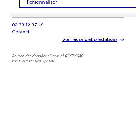
Personnaliser
Adresse
47 rue Aristide Briand
61200
-
Argentan
02 33 12 37 49
Contact
Rapport HAS
Voir les prix et prestations
Source des données : Finess n° 610784639
Mis à jour le : 07/04/2026