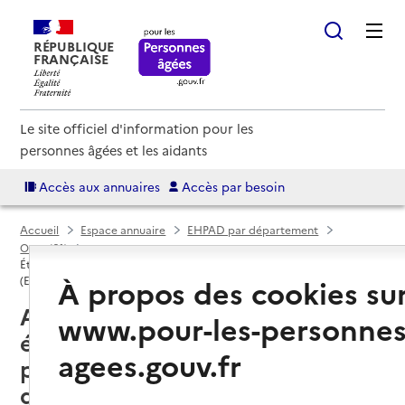
RÉPUBLIQUE
FRANÇAISE
Le site officiel d'information pour les
personnes âgées et les aidants
Accès aux annuaires
Accès par besoin
Accueil
Espace annuaire
EHPAD par département
Orne (61)
Établissement d'hébergement pour personnes âgées dépendantes
À propos des cookies su
(EHPAD)
Argentan (61200) : liste des
www.pour-les-personnes
établissements d'hébergement
agees.gouv.fr
pour personnes âgées
dépendantes (EHPAD)