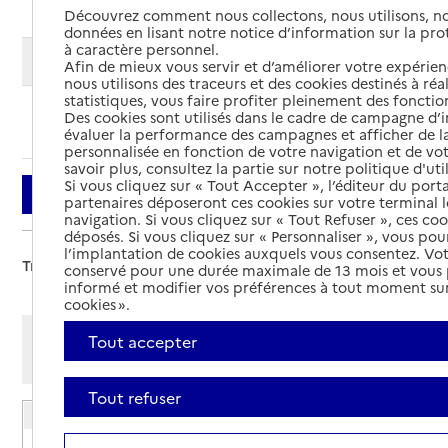
Découvrez comment nous collectons, nous utilisons, no
données en lisant notre notice d’information sur la pr
à caractère personnel.
Modifier ma recherche
Afin de mieux vous servir et d’améliorer votre expérienc
nous utilisons des traceurs et des cookies destinés à réal
statistiques, vous faire profiter pleinement des fonction
Des cookies sont utilisés dans le cadre de campagne d
Ajouter cette recherche aux favoris
évaluer la performance des campagnes et afficher de la
personnalisée en fonction de votre navigation et de vot
savoir plus, consultez la partie sur notre politique d'uti
Si vous cliquez sur « Tout Accepter », l’éditeur du porta
Filtrer
partenaires déposeront ces cookies sur votre terminal l
navigation. Si vous cliquez sur « Tout Refuser », ces co
déposés. Si vous cliquez sur « Personnaliser », vous pou
l’implantation de cookies auxquels vous consentez. Vot
Trier par :
conservé pour une durée maximale de 13 mois et vous
informé et modifier vos préférences à tout moment sur
cookies ».
Afficher les résultats par:
Tout accepter
Mode liste
Mode carte
Tout refuser
EHPAD Le Beau Regard