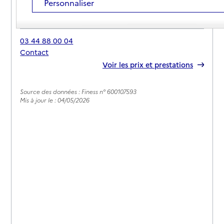
Personnaliser
Adresse
15 rue Beauregard
60440
-
Nanteuil-le-Haudouin
03 44 88 00 04
Contact
Rapport HAS
Voir les prix et prestations
Source des données : Finess n° 600107593
Mis à jour le : 04/05/2026