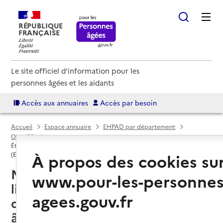
RÉPUBLIQUE
FRANÇAISE
Le site officiel d'information pour les
personnes âgées et les aidants
Accès aux annuaires
Accès par besoin
Accueil
Espace annuaire
EHPAD par département
Oise (60)
Établissement d'hébergement pour personnes âgées dépendantes
À propos des cookies su
(EHPAD)
Nanteuil-le-Haudouin (60440) :
www.pour-les-personnes
liste des établissements
agees.gouv.fr
d'hébergement pour personnes
âgées dépendantes (EHPAD)