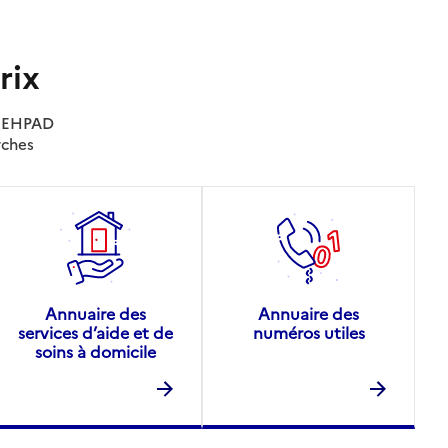
rix
es EHPAD
rches
Annuaire des
Annuaire des
services d’aide et de
numéros utiles
soins à domicile