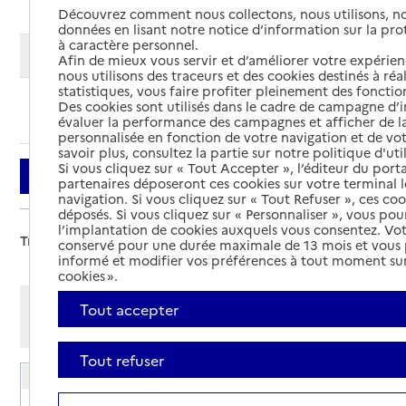
Découvrez comment nous collectons, nous utilisons, no
données en lisant notre notice d’information sur la pr
à caractère personnel.
Modifier ma recherche
Afin de mieux vous servir et d’améliorer votre expérienc
nous utilisons des traceurs et des cookies destinés à réal
statistiques, vous faire profiter pleinement des fonction
Des cookies sont utilisés dans le cadre de campagne d
Ajouter cette recherche aux favoris
évaluer la performance des campagnes et afficher de la
personnalisée en fonction de votre navigation et de vot
savoir plus, consultez la partie sur notre politique d'uti
Si vous cliquez sur « Tout Accepter », l’éditeur du porta
Filtrer
partenaires déposeront ces cookies sur votre terminal l
navigation. Si vous cliquez sur « Tout Refuser », ces co
déposés. Si vous cliquez sur « Personnaliser », vous pou
l’implantation de cookies auxquels vous consentez. Vot
Trier par :
conservé pour une durée maximale de 13 mois et vous
informé et modifier vos préférences à tout moment sur
cookies ».
Afficher les résultats par:
Tout accepter
Mode liste
Mode carte
Tout refuser
EHPAD Alphonse Daudet