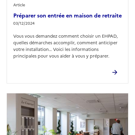
Article
Source des données : Finess n° 590013959
Préparer son entrée en maison de retraite
Mis à jour le : 12/09/2024
03/12/2024
EHPAD Au Vert Feuillage
Vous vous demandez comment choisir un EHPAD,
Adresse
25 rue du Faubourg de Béthune
quelles démarches accomplir, comment anticiper
59000
-
Lille
votre installation… Voici les informations
principales pour vous aider à vous y préparer.
03 20 10 96 89
Contact
Site internet
Rapport HAS
Voir les prix et prestations
Source des données : Finess n° 590035341
Mis à jour le : 12/09/2024
EHPAD L'accueil
Adresse
11 rue de la Briqueterie
59000
-
Lille