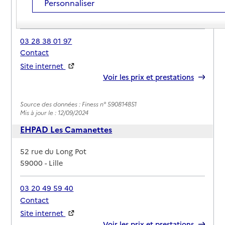
Personnaliser
Adresse
108 rue des Meuniers
59000
-
Lille
03 28 38 01 97
Contact
Site internet
Rapport HAS
Voir les prix et prestations
Source des données : Finess n° 590814851
Mis à jour le : 12/09/2024
EHPAD Les Camanettes
Adresse
52 rue du Long Pot
59000
-
Lille
03 20 49 59 40
Contact
Site internet
Rapport HAS
Voir les prix et prestations