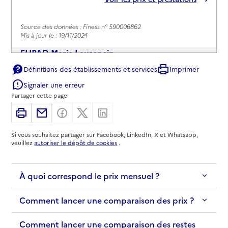
Source des données : Finess n° 590006862
Mis à jour le : 19/11/2024
EHPAD Marie Laurencin
Définitions des établissements et services
Imprimer
Adresse
1 place des Poètes
Signaler une erreur
59000
-
Lille
Partager cette page
03 28 36 13 39
Imprimer
Partager par email
Partager sur Facebook
Partager sur X
Partager sur Linkedin
Contact
Si vous souhaitez partager sur Facebook, LinkedIn, X et Whatsapp,
Site internet
veuillez
autoriser le dépôt de cookies
.
Rapport HAS
Voir les prix et prestations
À quoi correspond le prix mensuel ?
Source des données : Finess n° 590038097
Mis à jour le : 12/09/2024
Comment lancer une comparaison des prix ?
EHPAD Résidence La Goellette
Adresse
Comment lancer une comparaison des restes
25 rue du commandant Bayart