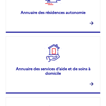
Site internet
Rapport HAS
Annuaire des résidences autonomie
Source des données : Finess n° 590807616
Mis à jour le : 19/11/2024
Annuaire des services d’aide et de soins à
domicile