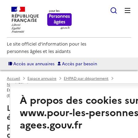
RÉPUBLIQUE
FRANÇAISE
Le site officiel d'information pour les
personnes âgées et les aidants
Accès aux annuaires
Accès par besoin
Accueil
Espace annuaire
EHPAD par département
Nord (59)
Établissement d'hébergement pour personnes âgées dépendantes
À propos des cookies su
(EHPAD)
Lille (59000) : liste des 13
www.pour-les-personnes
établissements d'hébergement
agees.gouv.fr
pour personnes âgées
dépendantes (EHPAD)