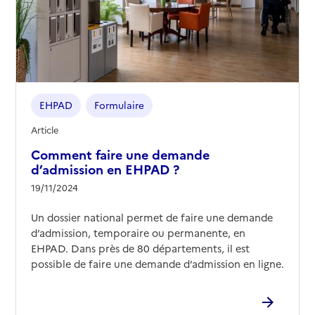
03 28 36 26 40
Contact
Site internet
Rapport HAS
Voir les prix et prestations
EHPAD
Formulaire
Source des données : Finess n° 590785721
Article
Mis à jour le : 24/09/2025
Comment faire une demande
EHPAD Les Roses
d’admission en EHPAD ?
Adresse
19/11/2024
30 rue Anne Delavaux
59000
-
Lille
Un dossier national permet de faire une demande
d’admission, temporaire ou permanente, en
03 20 87 33 30
EHPAD. Dans près de 80 départements, il est
Contact
possible de faire une demande d’admission en ligne.
Site internet
Rapport HAS
Voir les prix et prestations