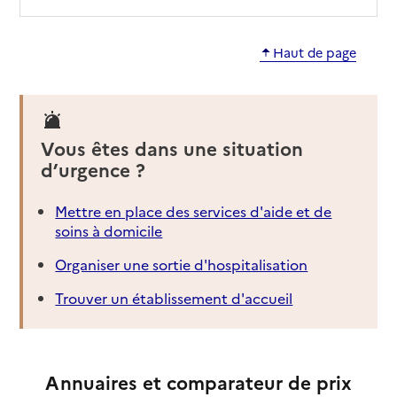
Source des données : Finess n° 590039889
Mis à jour le : 17/10/2025
Haut de page
EHPAD Saint Antoine de Padoue
Adresse
329 boulevard Victor Hugo
59000
-
Lille
Vous êtes dans une situation
d’urgence ?
03 20 78 59 59
Contact
Site internet
Mettre en place des services d'aide et de
Rapport HAS
Voir les prix et prestations
soins à domicile
Organiser une sortie d'hospitalisation
Source des données : Finess n° 590788683
Mis à jour le : 13/05/2026
Trouver un établissement d'accueil
EHPAD Résidence Les Buissonnets
Adresse
130 rue de la Louvière
Annuaires et comparateur de prix
59000
-
Lille