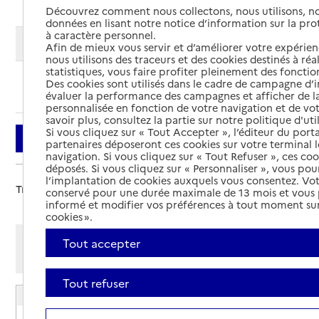
Découvrez comment nous collectons, nous utilisons, no
données en lisant notre notice d’information sur la pr
à caractère personnel.
Modifier ma recherche
Afin de mieux vous servir et d’améliorer votre expérienc
nous utilisons des traceurs et des cookies destinés à réal
statistiques, vous faire profiter pleinement des fonction
Des cookies sont utilisés dans le cadre de campagne d
Ajouter cette recherche aux favoris
évaluer la performance des campagnes et afficher de la
personnalisée en fonction de votre navigation et de vot
savoir plus, consultez la partie sur notre politique d'uti
Si vous cliquez sur « Tout Accepter », l’éditeur du porta
Filtrer
partenaires déposeront ces cookies sur votre terminal l
navigation. Si vous cliquez sur « Tout Refuser », ces co
déposés. Si vous cliquez sur « Personnaliser », vous pou
l’implantation de cookies auxquels vous consentez. Vot
Trier par :
conservé pour une durée maximale de 13 mois et vous
informé et modifier vos préférences à tout moment sur
cookies ».
Afficher les résultats par:
Tout accepter
Mode liste
Mode carte
Tout refuser
EHPAD La Rose des Vents