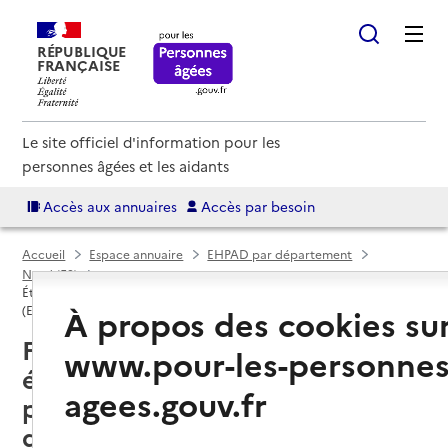
RÉPUBLIQUE
FRANÇAISE
Le site officiel d'information pour les
personnes âgées et les aidants
Accès aux annuaires
Accès par besoin
Accueil
Espace annuaire
EHPAD par département
Nord (59)
Établissement d'hébergement pour personnes âgées dépendantes
À propos des cookies su
(EHPAD)
Féchain (59247) : liste des
www.pour-les-personnes
établissements d'hébergement
agees.gouv.fr
pour personnes âgées
dépendantes (EHPAD)