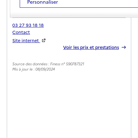
Personnaliser
Adresse
76 rue Pierre Bochu
59247
-
Féchain
03 27 93 18 18
Contact
Site internet
Rapport HAS
Voir les prix et prestations
Source des données : Finess n° 590787321
Mis à jour le : 08/09/2024