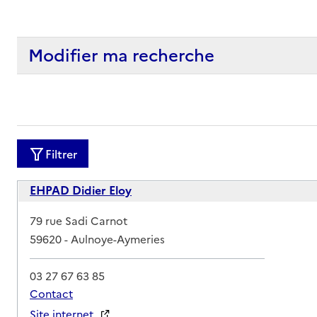
Modifier ma recherche
Filtrer
EHPAD Didier Eloy
Adresse
79 rue Sadi Carnot
59620
-
Aulnoye-Aymeries
03 27 67 63 85
Contact
Site internet