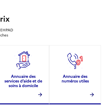
rix
es EHPAD
rches
Annuaire des
Annuaire des
services d’aide et de
numéros utiles
soins à domicile