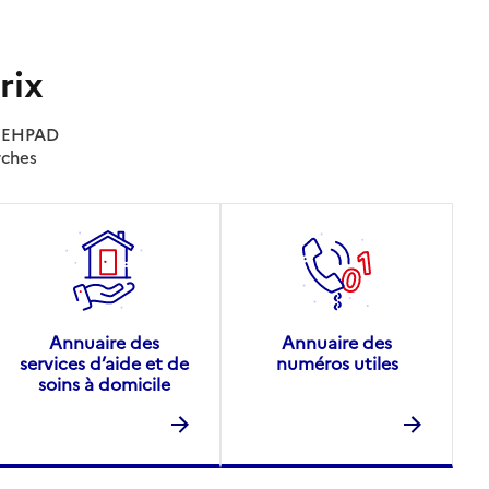
rix
es EHPAD
rches
Annuaire des
Annuaire des
services d’aide et de
numéros utiles
soins à domicile