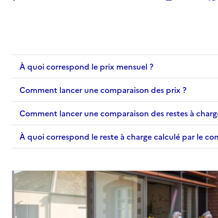
58400
-
La Charité-sur-Loire
03 86 70 20 05
Contact
Site internet
À quoi correspond le prix mensuel ?
Rapport HAS
Voir les prix et prestations
Comment lancer une comparaison des prix ?
Source des données : Finess n° 580972172
Mis à jour le : 27/03/2026
Comment lancer une comparaison des restes à charg
À quoi correspond le reste à charge calculé par le c