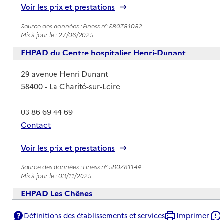
Voir les prix et prestations
Source des données : Finess n° 580781052
Mis à jour le : 27/06/2025
EHPAD du Centre hospitalier Henri-Dunant
Adresse
29 avenue Henri Dunant
58400
-
La Charité-sur-Loire
03 86 69 44 69
Contact
Rapport HAS
Voir les prix et prestations
Source des données : Finess n° 580781144
Mis à jour le : 03/11/2025
EHPAD Les Chênes
Adresse
50 rue de la Résistance
Définitions des établissements et services
Imprimer