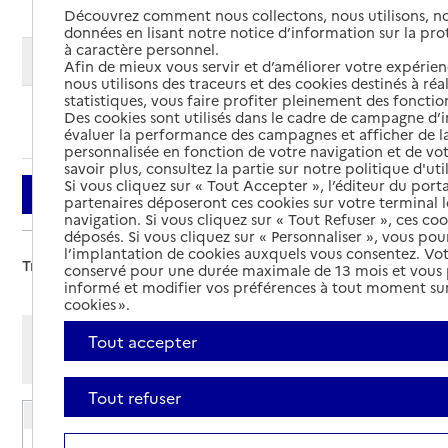
Découvrez comment nous collectons, nous utilisons, no
données en lisant notre notice d’information sur la pr
à caractère personnel.
Modifier ma recherche
Afin de mieux vous servir et d’améliorer votre expérienc
nous utilisons des traceurs et des cookies destinés à réal
statistiques, vous faire profiter pleinement des fonction
Des cookies sont utilisés dans le cadre de campagne d
Ajouter cette recherche aux favoris
évaluer la performance des campagnes et afficher de la
personnalisée en fonction de votre navigation et de vot
savoir plus, consultez la partie sur notre politique d'uti
Si vous cliquez sur « Tout Accepter », l’éditeur du porta
Filtrer
partenaires déposeront ces cookies sur votre terminal l
navigation. Si vous cliquez sur « Tout Refuser », ces co
déposés. Si vous cliquez sur « Personnaliser », vous pou
l’implantation de cookies auxquels vous consentez. Vot
Trier par :
conservé pour une durée maximale de 13 mois et vous
informé et modifier vos préférences à tout moment sur
cookies ».
Afficher les résultats par:
Tout accepter
Mode liste
Mode carte
Tout refuser
EHPAD Résidence Le Plateau