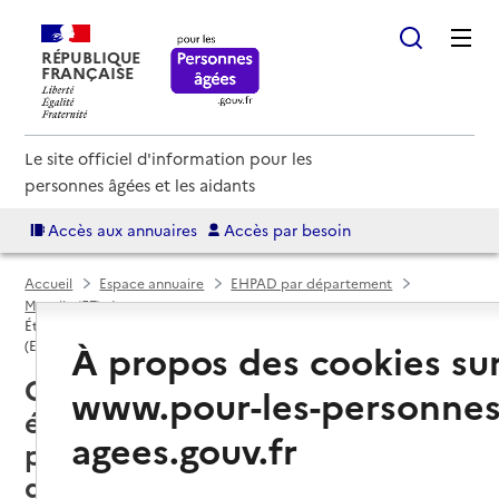
RÉPUBLIQUE
FRANÇAISE
Le site officiel d'information pour les
personnes âgées et les aidants
Accès aux annuaires
Accès par besoin
Accueil
Espace annuaire
EHPAD par département
Moselle (57)
Établissement d'hébergement pour personnes âgées dépendantes
À propos des cookies su
(EHPAD)
Ottange (57840) : liste des
www.pour-les-personnes
établissements d'hébergement
agees.gouv.fr
pour personnes âgées
dépendantes (EHPAD)