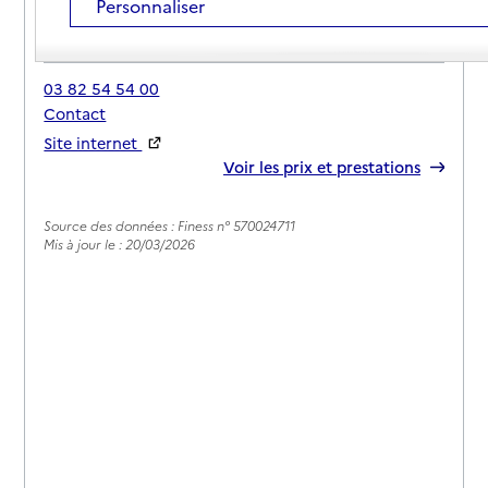
Personnaliser
Adresse
4 rue de Atelier
57840
-
Ottange
03 82 54 54 00
Contact
Site internet
Rapport HAS
Voir les prix et prestations
Source des données : Finess n° 570024711
Mis à jour le : 20/03/2026