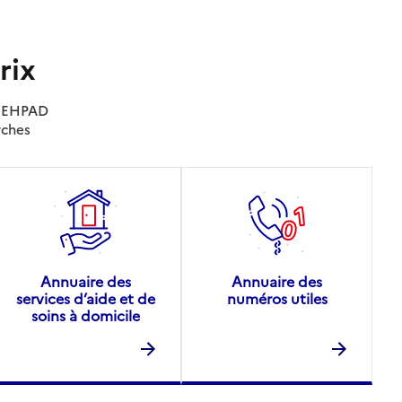
rix
es EHPAD
rches
Annuaire des
Annuaire des
services d’aide et de
numéros utiles
soins à domicile