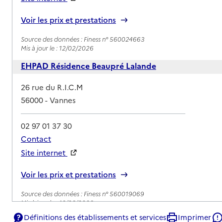
Rapport HAS
Voir les prix et prestations
Source des données : Finess n° 560024663
Mis à jour le : 12/02/2026
EHPAD Résidence Beaupré Lalande
Adresse
26 rue du R.I.C.M
56000
-
Vannes
02 97 01 37 30
Contact
Site internet
Rapport HAS
Voir les prix et prestations
Source des données : Finess n° 560019069
Mis à jour le : 12/06/2026
Définitions des établissements et services
Imprimer
EHPAD Kérélys