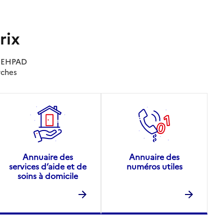
rix
es EHPAD
rches
Annuaire des
Annuaire des
services d’aide et de
numéros utiles
soins à domicile