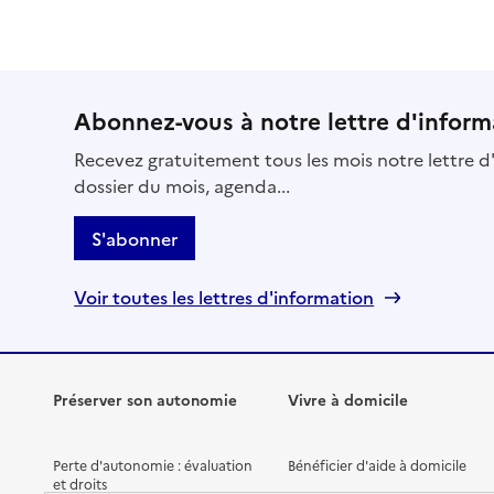
Source des données : Finess n° 560012304
Mis à jour le : 06/07/2026
EHPAD Résidence Sabine de Nanteuil
Abonnez-vous à notre lettre d'inform
Adresse
2 rue Auguste Renoir
Recevez gratuitement tous les mois notre lettre d'
56000
-
Vannes
dossier du mois, agenda...
02 97 01 65 65
S'abonner
Contact
Site internet
Voir toutes les lettres d'information
Rapport HAS
Voir les prix et prestations
Source des données : Finess n° 560004756
Mis à jour le : 21/07/2026
Préserver son autonomie
Vivre à domicile
Résidence Du Cliscouët
Perte d'autonomie : évaluation
Bénéficier d'aide à domicile
Adresse
27 rue de Cliscouët
et droits