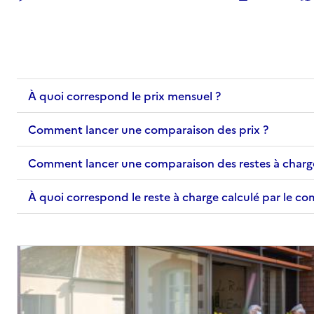
Adresse
2 allée Prad Douar
56000
-
Vannes
02 97 48 45 80
À quoi correspond le prix mensuel ?
Contact
Site internet
Comment lancer une comparaison des prix ?
Rapport HAS
Voir les prix et prestations
Comment lancer une comparaison des restes à charg
Source des données : Finess n° 560025645
Mis à jour le : 17/07/2026
À quoi correspond le reste à charge calculé par le c
EHPAD Mareva Les Nymphéas
Adresse
17 rue du 505ème R.C.C.
56000
-
Vannes
02 97 47 07 07