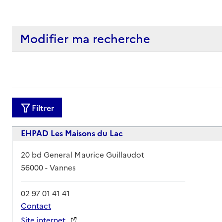
Modifier ma recherche
Filtrer
EHPAD Les Maisons du Lac
Adresse
20 bd General Maurice Guillaudot
56000
-
Vannes
02 97 01 41 41
Contact
Site internet