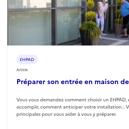
Contact
Site internet
Rapport HAS
Voir les prix et prestations
Source des données : Finess n° 560003634
Mis à jour le : 12/02/2026
EHPAD Mareva Les Oréades
EHPAD
Adresse
26 rue Vincent Rouille
56000
-
Vannes
Article
Préparer son entrée en maison de 
02 97 46 43 54
Contact
Vous vous demandez comment choisir un EHPAD, 
Site internet
accomplir, comment anticiper votre installation… Vo
Rapport HAS
Voir les prix et prestations
principales pour vous aider à vous y préparer.
Source des données : Finess n° 560003626