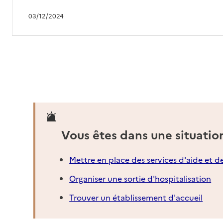
Mis à jour le : 12/02/2026
03/12/2024
EHPAD Mareva Parc Er Vor
Adresse
Rue des Chênes Verts
56000
-
Vannes
02 97 61 86 10
Contact
Site internet
Rapport HAS
Voir les prix et prestations
Vous êtes dans une situatio
Source des données : Finess n° 560016008
Mis à jour le : 12/02/2026
Mettre en place des services d'aide et d
EHPAD Parc du Carmel
Organiser une sortie d'hospitalisation
Adresse
26 rue Vincent Rouille
Trouver un établissement d'accueil
56000
-
Vannes