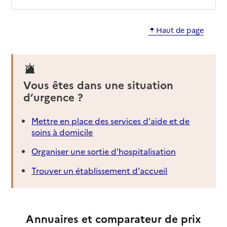
Source des données : Finess n° 560012304
Mis à jour le : 06/07/2026
Haut de page
EHPAD Résidence Sabine de Nanteuil
Adresse
2 rue Auguste Renoir
56000
-
Vannes
Vous êtes dans une situation
d’urgence ?
02 97 01 65 65
Contact
Site internet
Mettre en place des services d'aide et de
Rapport HAS
Voir les prix et prestations
soins à domicile
Organiser une sortie d'hospitalisation
Source des données : Finess n° 560004756
Mis à jour le : 21/07/2026
Trouver un établissement d'accueil
Résidence Du Cliscouët
Adresse
27 rue de Cliscouët
Annuaires et comparateur de prix
56000
-
Vannes