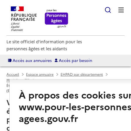
RÉPUBLIQUE
FRANÇAISE
Le site officiel d'information pour les
personnes âgées et les aidants
Accès aux annuaires
Accès par besoin
Accueil
Espace annuaire
EHPAD par département
Morbihan (56)
Établissement d'hébergement pour personnes âgées dépendantes
À propos des cookies su
(EHPAD)
Vannes (56000) : liste des 12
www.pour-les-personnes
établissements d'hébergement
agees.gouv.fr
pour personnes âgées
dépendantes (EHPAD)