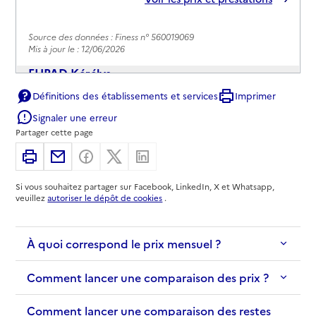
Source des données : Finess n° 560019069
Mis à jour le : 12/06/2026
EHPAD Kérélys
Définitions des établissements et services
Imprimer
Adresse
2 allée Prad Douar
Signaler une erreur
56000
-
Vannes
Partager cette page
02 97 48 45 80
Imprimer
Partager par email
Partager sur Facebook
Partager sur X
Partager sur Linkedin
Contact
Si vous souhaitez partager sur Facebook, LinkedIn, X et Whatsapp,
Site internet
veuillez
autoriser le dépôt de cookies
.
Rapport HAS
Voir les prix et prestations
À quoi correspond le prix mensuel ?
Source des données : Finess n° 560025645
Mis à jour le : 17/07/2026
Comment lancer une comparaison des prix ?
EHPAD Mareva Les Nymphéas
Adresse
Comment lancer une comparaison des restes
17 rue du 505ème R.C.C.