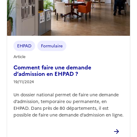
02 97 46 43 54
Contact
Site internet
Rapport HAS
Voir les prix et prestations
EHPAD
Formulaire
Source des données : Finess n° 560009649
Article
Mis à jour le : 12/02/2026
Comment faire une demande
Résidence Edilys
d’admission en EHPAD ?
Adresse
19/11/2024
34 rue Saint-Patern
56000
-
Vannes
Un dossier national permet de faire une demande
d’admission, temporaire ou permanente, en
02 97 54 38 00
EHPAD. Dans près de 80 départements, il est
Contact
possible de faire une demande d’admission en ligne.
Site internet
Rapport HAS
Voir les prix et prestations