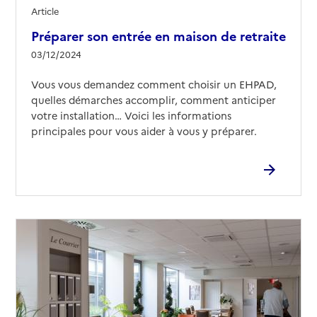
Article
Source des données : Finess n° 560003626
Préparer son entrée en maison de retraite
Mis à jour le : 12/02/2026
03/12/2024
EHPAD Mareva Parc Er Vor
Vous vous demandez comment choisir un EHPAD,
Adresse
Rue des Chênes Verts
quelles démarches accomplir, comment anticiper
56000
-
Vannes
votre installation… Voici les informations
principales pour vous aider à vous y préparer.
02 97 61 86 10
Contact
Site internet
Rapport HAS
Voir les prix et prestations
Source des données : Finess n° 560016008
Mis à jour le : 12/02/2026
EHPAD Parc du Carmel
Adresse
26 rue Vincent Rouille
56000
-
Vannes