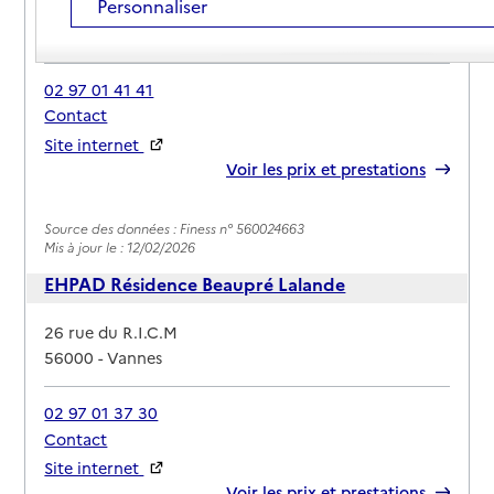
Personnaliser
Adresse
20 bd General Maurice Guillaudot
56000
-
Vannes
02 97 01 41 41
Contact
Site internet
Rapport HAS
Voir les prix et prestations
Source des données : Finess n° 560024663
Mis à jour le : 12/02/2026
EHPAD Résidence Beaupré Lalande
Adresse
26 rue du R.I.C.M
56000
-
Vannes
02 97 01 37 30
Contact
Site internet
Rapport HAS
Voir les prix et prestations