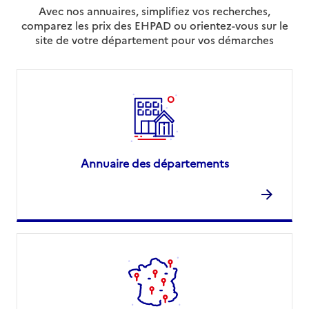
Avec nos annuaires, simplifiez vos recherches,
02 97 46 48 48
comparez les prix des EHPAD ou orientez-vous sur le
Contact
site de votre département pour vos démarches
Site internet
Rapport HAS
Voir les prix et prestations
Source des données : Finess n° 560011819
Mis à jour le : 06/08/2026
Résidence La Villa Tohannic
Annuaire des départements
Adresse
22 rue Pierre Marechal
56000
-
Vannes
02 56 63 01 00
Contact
Site internet
Rapport HAS
Voir les prix et prestations