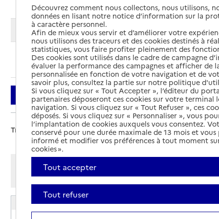
Découvrez comment nous collectons, nous utilisons, no
données en lisant notre notice d’information sur la pr
à caractère personnel.
Modifier ma recherche
Afin de mieux vous servir et d’améliorer votre expérienc
nous utilisons des traceurs et des cookies destinés à réal
statistiques, vous faire profiter pleinement des fonction
Des cookies sont utilisés dans le cadre de campagne d
Ajouter cette recherche aux favoris
évaluer la performance des campagnes et afficher de la
personnalisée en fonction de votre navigation et de vot
savoir plus, consultez la partie sur notre politique d'uti
Si vous cliquez sur « Tout Accepter », l’éditeur du porta
Filtrer
partenaires déposeront ces cookies sur votre terminal l
navigation. Si vous cliquez sur « Tout Refuser », ces co
déposés. Si vous cliquez sur « Personnaliser », vous pou
l’implantation de cookies auxquels vous consentez. Vot
Trier par :
conservé pour une durée maximale de 13 mois et vous
informé et modifier vos préférences à tout moment sur
cookies ».
Afficher les résultats par:
Tout accepter
Mode liste
Mode carte
Tout refuser
EHPAD Les Maisons du Lac