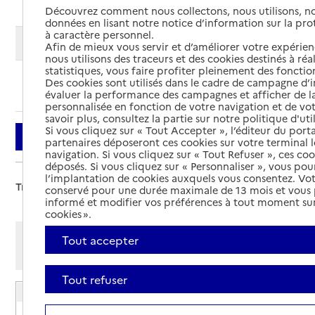
Découvrez comment nous collectons, nous utilisons, no
données en lisant notre notice d’information sur la pr
à caractère personnel.
Modifier ma recherche
Afin de mieux vous servir et d’améliorer votre expérienc
nous utilisons des traceurs et des cookies destinés à réal
statistiques, vous faire profiter pleinement des fonction
Des cookies sont utilisés dans le cadre de campagne d
Ajouter cette recherche aux favoris
évaluer la performance des campagnes et afficher de la
personnalisée en fonction de votre navigation et de vot
savoir plus, consultez la partie sur notre politique d'uti
Si vous cliquez sur « Tout Accepter », l’éditeur du porta
Filtrer
partenaires déposeront ces cookies sur votre terminal l
navigation. Si vous cliquez sur « Tout Refuser », ces co
déposés. Si vous cliquez sur « Personnaliser », vous pou
l’implantation de cookies auxquels vous consentez. Vot
Trier par :
conservé pour une durée maximale de 13 mois et vous
informé et modifier vos préférences à tout moment sur
cookies ».
Afficher les résultats par:
Tout accepter
Mode liste
Mode carte
Tout refuser
EHPAD Résidence Saint-Antoine