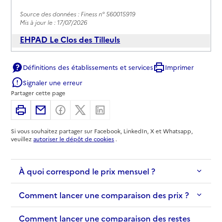
Source des données : Finess n° 560015919
Mis à jour le : 17/07/2026
EHPAD Le Clos des Tilleuls
Adresse
7 rue du Roi Arthur
Définitions des établissements et services
Imprimer
56800
-
Ploërmel
Signaler une erreur
Partager cette page
02 97 73 26 34
Contact
Imprimer
Partager par email
Partager sur Facebook
Partager sur X
Partager sur Linkedin
Site internet
Si vous souhaitez partager sur Facebook, LinkedIn, X et Whatsapp,
Rapport HAS
Voir les prix et prestations
veuillez
autoriser le dépôt de cookies
.
Source des données : Finess n° 560006678
Mis à jour le : 01/12/2025
À quoi correspond le prix mensuel ?
Comment lancer une comparaison des prix ?
Comment lancer une comparaison des restes