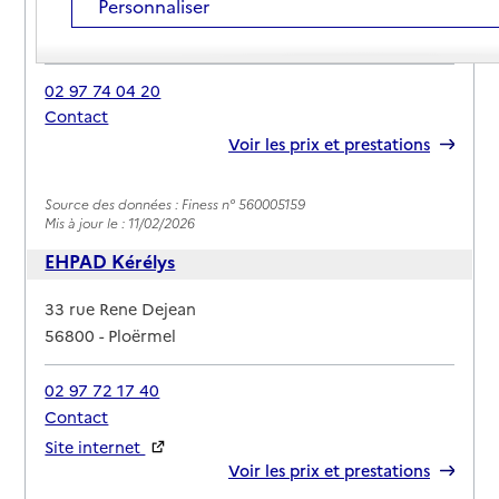
Personnaliser
Adresse
1 rue Chateaubriand
56800
-
Ploërmel
02 97 74 04 20
Contact
Rapport HAS
Voir les prix et prestations
Source des données : Finess n° 560005159
Mis à jour le : 11/02/2026
EHPAD Kérélys
Adresse
33 rue Rene Dejean
56800
-
Ploërmel
02 97 72 17 40
Contact
Site internet
Rapport HAS
Voir les prix et prestations