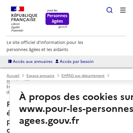
RÉPUBLIQUE
FRANÇAISE
Le site officiel d'information pour les
personnes âgées et les aidants
Accès aux annuaires
Accès par besoin
Accueil
Espace annuaire
EHPAD par département
Morbihan (56)
Établissement d'hébergement pour personnes âgées dépendantes
À propos des cookies su
(EHPAD)
Ploërmel (56800) : liste des 3
www.pour-les-personnes
établissements d'hébergement
agees.gouv.fr
pour personnes âgées
dépendantes (EHPAD)