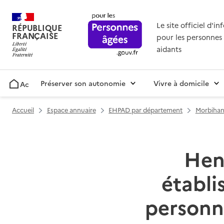
Le site officiel d'i
RÉPUBLIQUE
FRANÇAISE
pour les personnes 
aidants
Préserver son autonomie
Vivre à domicile
Accueil
Accueil
Espace annuaire
EHPAD par département
Morbihan
Henn
établ
personn