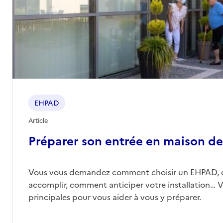
Rapport HAS
Voir les prix et prestations
Source des données : Finess n° 560024556
Mis à jour le : 02/03/2026
EHPAD
Article
Préparer son entrée en maison de 
Vous vous demandez comment choisir un EHPAD, 
accomplir, comment anticiper votre installation… Vo
principales pour vous aider à vous y préparer.