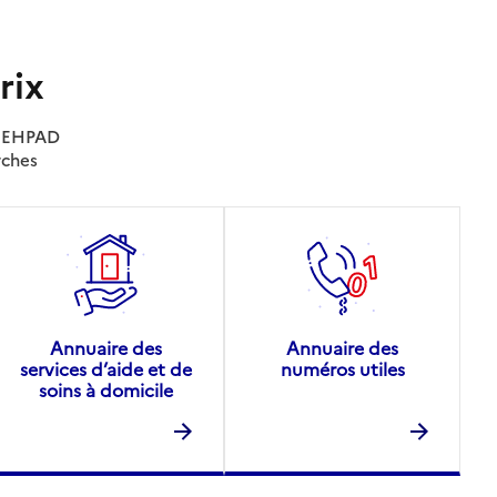
rix
es EHPAD
rches
Annuaire des
Annuaire des
services d’aide et de
numéros utiles
soins à domicile