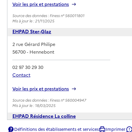
Voir les prix et prestations
Source des données : Finess n° 560011801
Mis à jour le : 21/11/2025
EHPAD Ster-Glaz
Adresse
2 rue Gérard Philipe
56700
-
Hennebont
02 97 30 29 30
Contact
Rapport HAS
Voir les prix et prestations
Source des données : Finess n° 560004947
Mis à jour le : 18/03/2025
EHPAD Résidence La colline
Adresse
Rue du Docteur Paul Carpentier
Définitions des établissements et services
Imprimer