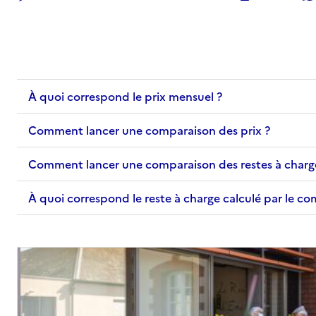
56700
-
Hennebont
02 97 06 90 15
Contact
Site internet
À quoi correspond le prix mensuel ?
Rapport HAS
Voir les prix et prestations
Comment lancer une comparaison des prix ?
Source des données : Finess n° 560004772
Mis à jour le : 02/03/2026
Comment lancer une comparaison des restes à charg
EHPAD Kerlivio
À quoi correspond le reste à charge calculé par le c
Adresse
Rue Francois le Vouedec
56700
-
Hennebont
02 97 06 90 90
Contact
Site internet